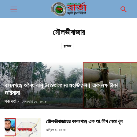
মৌলভীবাজার
কুলাউড়া
কমলগঞ্জে অবৈধ বালু উত্তোলনের মহাউৎসব। এক লক্ষ টাকা
জরিমানা
বিশ্ব বার্তা
-
ফেব্রুয়ারি ১৬, ২০২৬
মৌলভীবাজারের কমলগঞ্জে এক আ.লীগ নেতা খুন
এপ্রিল ৬, ২০২০