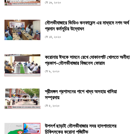
মে ১৬, ২০২০
মৌলভীবাজারে ভিডিও কনফারেন্স এর মাধ্যমে নগদ অর্থ
প্রদান কর্মসূচির উদ্বোধন
মে ১৪, ২০২০
করোনায় ঈদকে সামনে রেখে দোকানপাট খোলতে অনীহা
প্রকাশ-মৌলভীবাজার বিজনেস ফোরাম
মে ৯, ২০২০
শ্রীমঙ্গল প্রশাসনের পাশে খাদ্য অসহায় খাসিয়া
সম্প্রদায়
মে ৫, ২০২০
উপসর্গ ছাড়াই মৌলভীবাজার সদর হাসপাতালের
চিকিৎসকের করোনা পজিটিভ