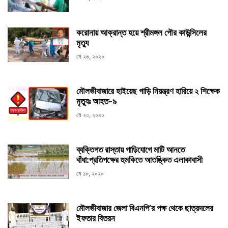
করোনায় আক্রান্ত হয়ে শ্রীমঙ্গল পৌর কাউন্সিলের
মৃত্যু
মে ২৬, ২০২০
মৌলভীবাজারে হাইয়েছ গাড়ি নিয়ন্ত্রণ হারিয়ে ২ শিক্ষেক
মৃত্যুঃ আহত-৯
মে ২০, ২০২০
ব্যক্তিগত রাস্তায় গাড়িযোগে মাটি আনতে
বাঁধা:প্রতিপক্ষের হুমকিতে আতঙ্কিত এলাকাবাসী
মে ১৮, ২০২০
মৌলভীবাজার জেলা বিএনপি’র পক্ষ থেকে ছাত্রদলের
ইফতার বিতরন