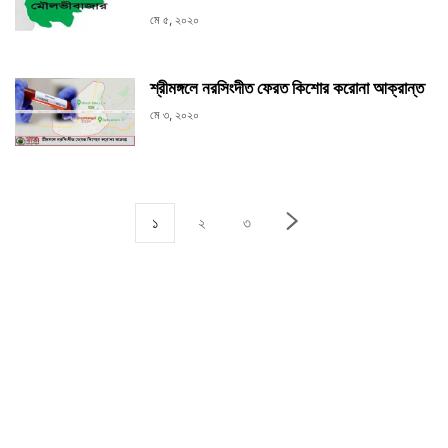
মে ৫, ২০২০
শ্রীমঙ্গলে নরসিংদীত ফেরত কিশোর করোনা আক্রান্ত
মে ৩, ২০২০
১
২
৩