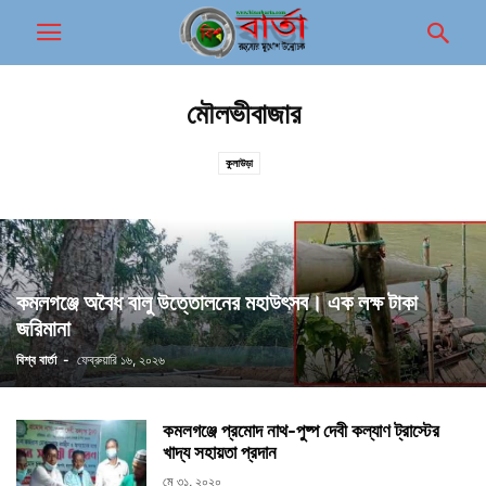
মৌলভীবাজার
কুলাউড়া
কমলগঞ্জে অবৈধ বালু উত্তোলনের মহাউৎসব। এক লক্ষ টাকা
জরিমানা
বিশ্ব বার্তা
-
ফেব্রুয়ারি ১৬, ২০২৬
কমলগঞ্জে প্রমোদ নাথ-পুষ্প দেবী কল্যাণ ট্রাস্টের
খাদ্য সহায়তা প্রদান
মে ৩১, ২০২০