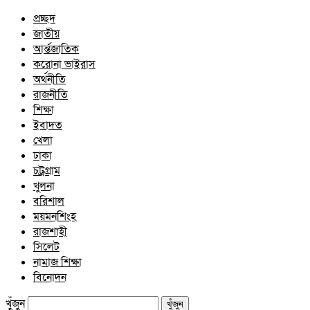
প্রচ্ছদ
জাতীয়
আর্ন্তজাতিক
করোনা ভাইরাস
অর্থনীতি
রাজনীতি
শিক্ষা
ইবাদত
খেলা
ঢাকা
চট্রগ্রাম
খুলনা
বরিশাল
ময়মনশিংহ
রাজশাহী
সিলেট
নামাজ শিক্ষা
বিনোদন
খুঁজুন