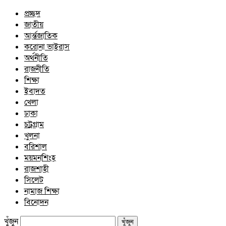
প্রচ্ছদ
জাতীয়
আর্ন্তজাতিক
করোনা ভাইরাস
অর্থনীতি
রাজনীতি
শিক্ষা
ইবাদত
খেলা
ঢাকা
চট্রগ্রাম
খুলনা
বরিশাল
ময়মনশিংহ
রাজশাহী
সিলেট
নামাজ শিক্ষা
বিনোদন
খুঁজুন