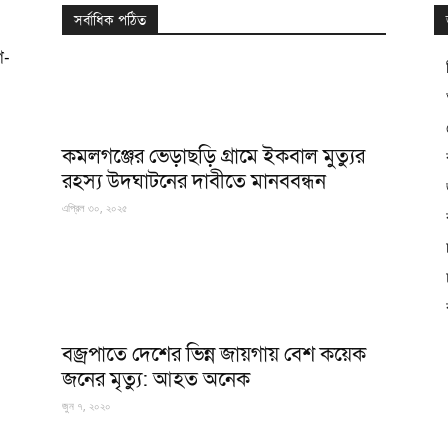
সর্বাধিক পঠিত
গ-
কমলগঞ্জের ভেড়াছড়ি গ্রামে ইকবাল মুত্যুর
রহস্য উদঘাটনের দাবীতে মানববন্ধন
এপ্রিল ৩০, ২০২৫
বজ্রপাতে দেশের ভিন্ন জায়গায় বেশ কয়েক
জনের মৃত্যু: আহত অনেক
জুন ৭, ২০২০