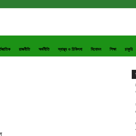
্তজাতিক
রাজনীতি
অর্থনীতি
স্বাস্থ্য ও চিকিৎসা
বিনোদন
শিক্ষা
চাকুরি
ু