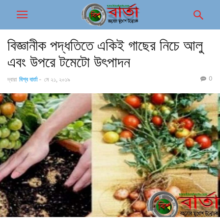
বিজ্ঞানীক পদ্ধতিতে একিই গাছের নিচে আলু
এবং উপরে টমেটো উৎপাদন
0
দ্বারা
বিশ্ব বার্তা
-
মে ২১, ২০১৯