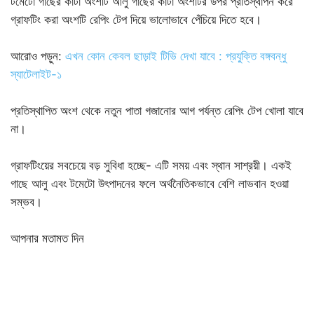
টমেটো গাছের কাটা অংশটি আলু গাছের কাটা অংশটির উপর প্রতিস্থাপন করে
গ্রাফটিং করা অংশটি রেপিং টেপ দিয়ে ভালোভাবে পেঁচিয়ে দিতে হবে।
আরোও পড়ুন:
এখন কোন কেবল ছাড়াই টিভি দেখা যাবে : প্রযু্ক্তি বঙ্গবন্ধু
স্যাটেলাইট-১
প্রতিস্থাপিত অংশ থেকে নতুন পাতা গজানোর আগ পর্যন্ত রেপিং টেপ খোলা যাবে
না।
গ্রাফটিংয়ের সবচেয়ে বড় সুবিধা হচ্ছে- এটি সময় এবং স্থান সাশ্রয়ী। একই
গাছে আলু এবং টমেটো উৎপাদনের ফলে অর্থনৈতিকভাবে বেশি লাভবান হওয়া
সম্ভব।
আপনার মতামত দিন