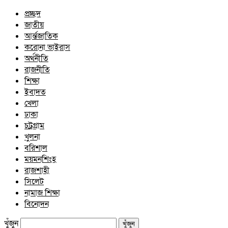
প্রচ্ছদ
জাতীয়
আর্ন্তজাতিক
করোনা ভাইরাস
অর্থনীতি
রাজনীতি
শিক্ষা
ইবাদত
খেলা
ঢাকা
চট্রগ্রাম
খুলনা
বরিশাল
ময়মনশিংহ
রাজশাহী
সিলেট
নামাজ শিক্ষা
বিনোদন
খুঁজুন