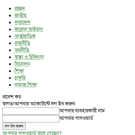
প্রচ্ছদ
জাতীয়
সারাদেশ
করোনা ভাইরাস
আর্ন্তজাতিক
রাজনীতি
অর্থনীতি
স্বাস্থ্য ও চিকিৎসা
বিনোদন
শিক্ষা
চাকুরি
নামাজ শিক্ষা
প্রবেশ কর
স্বাগত!
আপনার অ্যাকাউন্টে লগ ইন করুন
আপনার ব্যবহারকারী নাম
আপনার পাসওয়ার্ড
আপনার পাসওয়ার্ড ভুলে গেছেন?