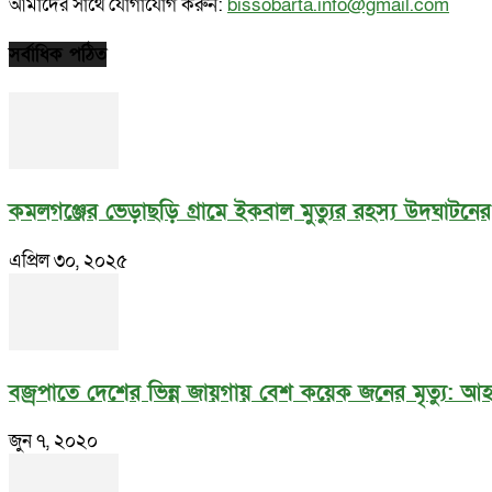
আমাদের সাথে যোগাযোগ করুন:
bissobarta.info@gmail.com
সর্বাধিক পঠিত
কমলগঞ্জের ভেড়াছড়ি গ্রামে ইকবাল মুত্যুর রহস্য উদঘাটনে
এপ্রিল ৩০, ২০২৫
বজ্রপাতে দেশের ভিন্ন জায়গায় বেশ কয়েক জনের মৃত্যু: 
জুন ৭, ২০২০