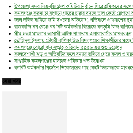
উপজেলা সদর সিএনজি গ্রুপ কমিটির নির্বাচন ঘিরে শ্রমিকদের সঙ্গ
কমলগঞ্জে কুরমা চা বাগানে গাছের চারার বদলে ডাল কেটে রোপণে 
জাল দলিল বানিয়ে জমি দখলের অভিযোগ, প্রতিবাদে প্রাণনাশের হু
রাজকান্দি বন রেঞ্জে বন বিট কর্মকর্তার বিরোদ্ধে বনভূমি লিজ বাণি
মীম হত্যা মামলার আসামী আটক না করায় এলাকাবাসীর মানববন্ধন
তৌহিদুল ইসলাম চৌধুরী বালিকা উচ্চ বিদ্যালয়ের শিক্ষার্থীদের মধ্যে বিনা
কমলগঞ্জে বোরো ধান সংগ্রহ অভিযান ২০২৬ এর শুভ উদ্বোধন
কালবৈশাখী ঝড় ও অতিবৃষ্টির ফলে বন্যায় তলিয়ে গেছে ফসল ও ঘর
সাপ্তাহিক কমলগঞ্জের হালচাল পত্রিকার শুভ উদ্বোধন
বনবিট কর্মকর্তার নির্দেশে ভিলেজারের গাছ কেটে ভিলেজাকে মার
সেরা খবর