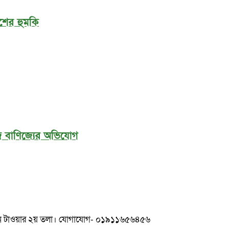
শের হুমকি
লিজ বাণিজ্যের অভিযোগ
ুলশান টাওয়ার ২য় তলা। যোগাযোগ- ০১৯১১৬৫৬৪৫৬