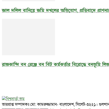
জাল দলিল বানিয়ে জমি দখলের অভিযোগ, প্রতিবাদে প্রাণনা
রাজকান্দি বন রেঞ্জে বন বিট কর্মকর্তার বিরোদ্ধে বনভূমি 
ভারপ্রাপ্ত সম্পাদকঃ মো: কামরুজ্জামান- বাংলাদেশ, সিলেট-৩২২১। গ