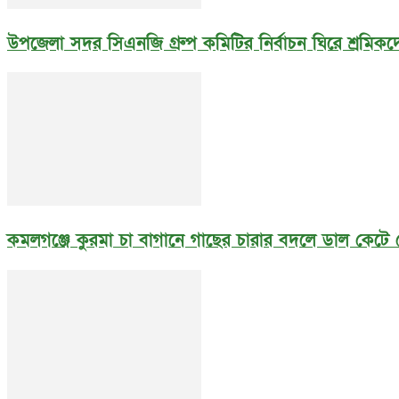
উপজেলা সদর সিএনজি গ্রুপ কমিটির নির্বাচন ঘিরে শ্রমিকদে
কমলগঞ্জে কুরমা চা বাগানে গাছের চারার বদলে ডাল কেটে