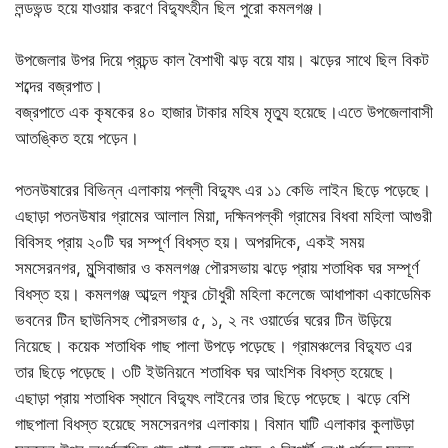
লন্ডভন্ড হয়ে যাওয়ার করণে বিদ্যুৎহীন ছিল পুরো কমলগঞ্জ।
উপজেলার উপর দিয়ে প্রচন্ড কাল বৈশাখী ঝড় বয়ে যায়। ঝড়ের সাথে ছিল বিকট
শব্দের বজ্রপাত।
বজ্রপাতে এক কৃষকের ৪০ হাজার টাকার মহিষ মৃত্যু হয়েছে।এতে উপজেলাবাসী
আতঙ্কিত হয়ে পড়েন।
পতনউষারের বিভিন্ন এলাকায় পল্লী বিদ্যুৎ এর ১১ কেভি লাইন ছিড়ে পড়েছে।
এছাড়া পতনউষার গ্রামের আলাল মিয়া, দক্ষিনপল্কী গ্রামের বিধবা মহিলা আগুরী
বিবিসহ প্রায় ২০টি ঘর সম্পূর্ণ বিধস্ত হয়। অপরদিকে, একই সময়
সমসেরনগর, মুন্সিবাজার ও কমলগঞ্জ পৌরসভায় ঝড়ে প্রায় শতাধিক ঘর সম্পূর্ণ
বিধস্ত হয়। কমলগঞ্জ আব্দুল গফুর চৌধুরী মহিলা কলেজে আধাপাকা একাডেমিক
ভবনের টিন ছাউনিসহ পৌরসভার ৫, ১, ২ নং ওয়ার্ডের ঘরের টিন উড়িয়ে
নিয়েছে। কয়েক শতাধিক গাছ পালা উপড়ে পড়েছে। গ্রামঞ্চলের বিদ্যুত এর
তার ছিড়ে পড়েছে। ৩টি ইউনিয়নে শতাধিক ঘর আংশিক বিধস্ত হয়েছে।
এছাড়া প্রায় শতাধিক স্থানে বিদ্যুৎ লাইনের তার ছিড়ে পড়েছে। ঝড়ে বেশি
গাছপালা বিধস্ত হয়েছে সমসেরনগর এলাকায়। বিমান ঘাটি এলাকার কুলাউড়া