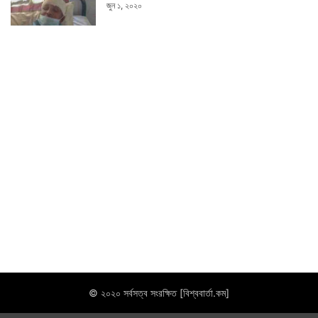
জুন ১, ২০২০
© ২০২০ সর্বসত্ব সংরক্ষিত [বিশ্ববার্তা.কম]