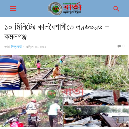
১০ মিনিটের কালবৈশাখীতে লণ্ডভণ্ড –
কমলগঞ্জ
0
দ্বারা
বিশ্ব বার্তা
-
এপ্রিল ২৯, ২০১৯