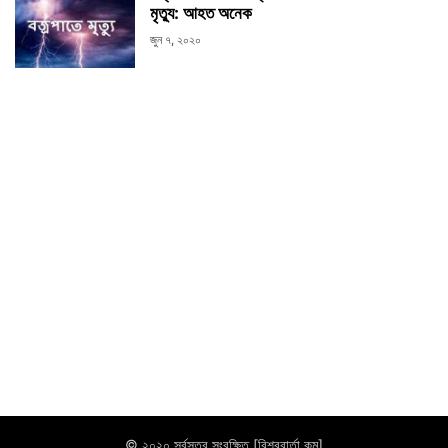
মৃত্যু: আহত অনেক
জুন ৭, ২০২০
© ২০২০ সর্বসত্ব সংরক্ষিত [বিশ্ববার্তা.কম]