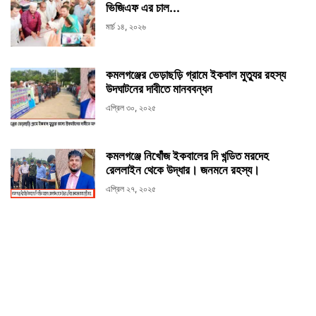
ভিজিএফ এর চাল...
মার্চ ১৪, ২০২৬
কমলগঞ্জের ভেড়াছড়ি গ্রামে ইকবাল মুত্যুর রহস্য
উদঘাটনের দাবীতে মানববন্ধন
এপ্রিল ৩০, ২০২৫
কমলগঞ্জে নিখোঁজ ইকবালের দি খন্ডিত মরদেহ
রেললাইন থেকে উদ্ধার। জনমনে রহস্য।
এপ্রিল ২৭, ২০২৫