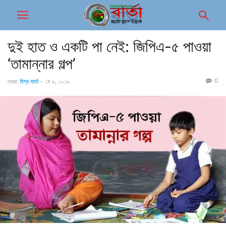
দুই হাত ও একটি পা নেই: জিপিএ-৫ পাওয়া
‘তামান্নার গল্প’
0
দ্বারা
বিশ্ব বার্তা
-
মে ৬, ২০১৯