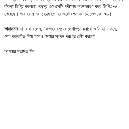
বাঁকড়া ডিগ্রি কলেজে কেন্দ্রে এসএসসি পরীক্ষায় অংশগ্রহণ করে জিপিএ-৫
পেয়েছে। তার রোল নং-১২২৪২৫, রেজিস্ট্রেশন নং-১৬১৩৭৪৪৭৭৬।
তামান্নার
মা-বাবা বলেন, ‘কিভাবে মেয়ের লেখাপড়া করাবো জানি না। তবে,
শেষ রক্তবিন্দু দিয়ে হলেও মেয়ের স্বপ্ন পূরণের চেষ্টা করবো’।
আপনার মতামত দিন