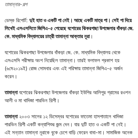
তামান্নার-গল্প
ডেস্ক রিপোর্ট:
দুই হাত ও একটি পা নেই। আছে একটি মাত্র পা। সেই পা দিয়ে
লিখেই এসএসসিতে জিপিএ-৫ পেয়েছে যশোরের ঝিকরগাছা উপজেলার বাঁকড়া জে.
কে. মাধ্যমিক বিদ্যালয়ের চাত্রী তামান্না আক্তার নূরা
।
যশোরের ঝিকরগাছা উপজেলার বাঁকড়া জে. কে. মাধ্যমিক বিদ্যালয় থেকে
এসএসসি পরীক্ষায় অংশ নিয়েছিল তামান্না। তারই ফলাফল প্রকাশ হয়
(৬মে২০১৯ই) রোজ সোমবার এবং এই পরিক্ষায় তামান্না জিপিএ-৫ অর্জন
করেন।
তামান্না
যশোরের ঝিকরগাছা উপজেলার বাঁকড়া ইউপির আলিপুর গ্রামের রওশন
আলী ও মা খাদিজা পারভিন শিল্পী।
তামান্না
২০০৩ সালের ১২ ডিসেম্বর যশোরের ফাতেমা হাসপাতালে খাদিজা
পারভিন শিল্পী একটি কন্যাশিশুর জন্ম দেন। যার দুটি হাত ও একটি পা নেই।
এই সন্তান তামান্না নূরাকে বুকে চেপে বাড়ি ফেরেন বাবা-মা। সামাজিক অনেক