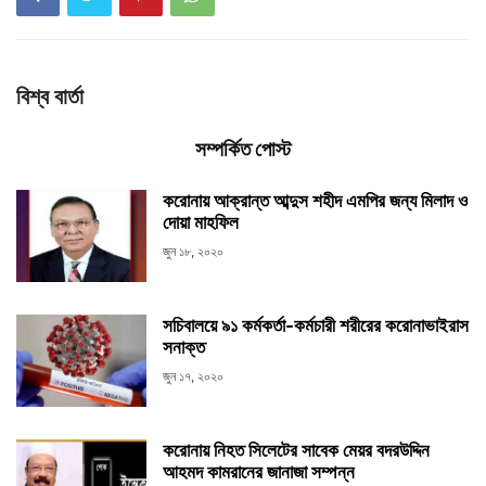
বিশ্ব বার্তা
সম্পর্কিত পোস্ট
করোনায় আক্রান্ত আব্দুস শহীদ এমপির জন্য মিলাদ ও
দোয়া মাহফিল
জুন ১৮, ২০২০
সচিবালয়ে ৯১ কর্মকর্তা-কর্মচারী শরীরের করোনাভাইরাস
সনাক্ত
জুন ১৭, ২০২০
করোনায় নিহত সিলেটের সাবেক মেয়র বদরউদ্দিন
আহমদ কামরানের জানাজা সম্পন্ন