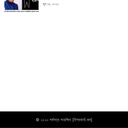
জুন ১৫, ২০২০
© ২০২০ সর্বসত্ব সংরক্ষিত [বিশ্ববার্তা.কম]