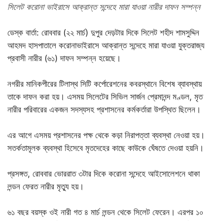
সিলেট করোনা ভাইরাসে আক্রান্ত সন্দেহে মারা যাওয়া নারীর দাফন সম্পন্ন
ডেস্ক বার্তা: রোববার (২২ মার্চ) দুপুর দেড়টার দিকে সিলেট শহীদ শামসুদ্দিন
আহমদ হাসপাতালে করোনাভাইরাসে আক্রান্ত সন্দেহে মারা যাওয়া যুক্তরাজ্য
প্রবাসী নারীর (৬১) দাফন সম্পন্ন হয়েছে।
নগরীর মানিকপীরের টিলাস্থ সিটি কর্পোরেশনের কবরস্থানে বিশেষ ব্যাবস্থায়
তাকে দাফন করা হয়। এসময় সিলেটের সিভিল সার্জন প্রেমানন্দ মণ্ডল, মৃত
নারীর পরিবারের একজন সদস্যসহ প্রশাসনের কর্মকর্তারা উপস্থিত ছিলেন।
এর আগে এসময় প্রশাসনের পক্ষ থেকে কড়া নিরাপত্তা ব্যবস্থা নেওয়া হয়।
সতর্কতামূলক ব্যবস্থা হিসেবে মৃতদেহের কাছে কাউকে ঘেঁষতে দেওয়া হয়নি।
প্রসঙ্গত, রোববার ভোররাত ৩টার দিকে করোনা সন্দেহে আইসোলেশনে থাকা
লন্ডন ফেরত নারীর মৃত্যু হয়।
৬১ বছর বয়স্ক ওই নারী গত ৪ মার্চ লন্ডন থেকে সিলেট ফেরেন। এরপর ১০