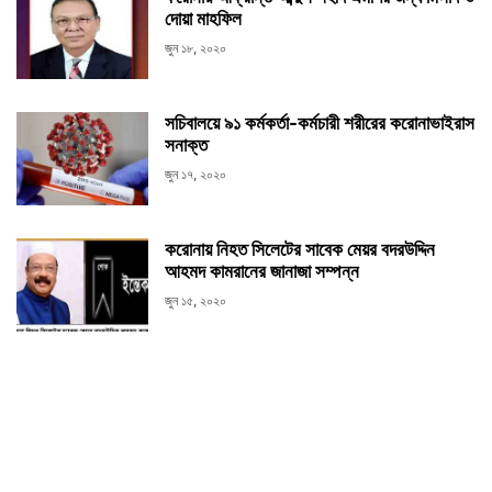
দোয়া মাহফিল
জুন ১৮, ২০২০
সচিবালয়ে ৯১ কর্মকর্তা-কর্মচারী শরীরের করোনাভাইরাস
সনাক্ত
জুন ১৭, ২০২০
করোনায় নিহত সিলেটের সাবেক মেয়র বদরউদ্দিন
আহমদ কামরানের জানাজা সম্পন্ন
জুন ১৫, ২০২০