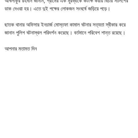
আখলাকুর রহমান জানান, গ্রামের এক মুরব্বীকে কটাক্ষ করায় বিচার সালিশের
ডাক দেওয়া হয়। এতে দুই পক্ষের লোকজন সংঘর্ষে জড়িয়ে পড়ে।
ছাতক থানার অফিসার ইনচার্জ মোস্তফা কামাল ঘটনার সত্যতা স্বীকার করে
জানান পুলিশ ঘটনাস্থল পরিদর্শন করেছে। বর্তমানে পরিবেশ শান্ত রয়েছে।
আপনার মতামত দিন