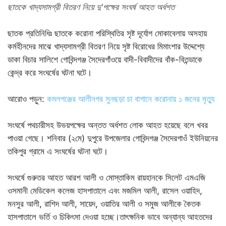
ছাতকে খাদ্যসামগ্রী বিতরণ নিয়ে দু'পক্ষের সংঘর্ষ আহত অর্ধশত
ছাতক প্র‌তি‌নি‌ধিঃ ছাতকে করোনা পরিস্থিতির সৃষ্ট দূর্যোগ মোকাবেলায় অসহায়
কর্মহীনদের মাঝে খাদ্যসামগ্রী বিতরণ নিয়ে সৃষ্ট বিরোধের মিমাংশার উদ্দেশ্যে
ডাকা বিচার সালিশে গোবিন্দগঞ্জ সৈদেরগাঁওয়ে বাদী-বিবাদীদের বাঁক-বিতন্ডাকে
কেন্দ্র করে সংঘর্ষের ঘটনা ঘটে।
আরোও পড়ুন:
কমলগঞ্জের আলীনগর সুনছড়া চা বাগানে করোনায় ১ জনের মৃত্যু
সংঘর্ষে পথচারীসহ উভয়পক্ষের অন্তত অর্ধশত লোক আহত হয়েছে বলে খবর
পাওয়া গেছে। শনিবার (২মে) দুপুরে উপজেলার গোবিন্দগঞ্জ সৈদেরগাওঁ ইউনিয়নের
তকিপুর গ্রামে এ সংঘর্ষের ঘটনা ঘটে।
সংঘর্ষে গুরুতর আহত আরশ আলী ও মোস্তাকিম রায়হানকে সিলেট এমএজি
ওসমানী মেডিকেল কলেজ হাসপাতালে এবং মজমিল আলী, রাসেল ওয়াহিদ,
মনসুর আলী, রাশিদ আলী, সায়েদ, ওয়াতির আলী ও সমুজ আলীকে কৈতক
হাসপাতালে ভর্তি ও চিকিৎসা দেওয়া হচ্ছে।তাৎক্ষনিক ভাবে অন্যান্য আহতদের