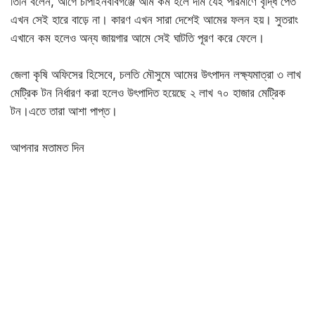
তিনি বলেন, আগে চাঁপাইনবাবগঞ্জে আম কম হলে দাম যেই পরিমাণে বৃদ্ধি পেত
এখন সেই হারে বাড়ে না। কারণ এখন সারা দেশেই আমের ফলন হয়। সুতরাং
এখানে কম হলেও অন্য জায়গার আমে সেই ঘাটতি পূরণ করে ফেলে।
জেলা কৃষি অফিসের হিসেবে, চলতি মৌসুমে আমের উৎপাদন লক্ষ্যমাত্রা ৩ লাখ
মেট্রিক টন নির্ধারণ করা হলেও উৎপাদিত হয়েছে ২ লাখ ৭০ হাজার মেট্রিক
টন।এতে তারা আশা পাপ্ত।
আপনার মতামত দিন