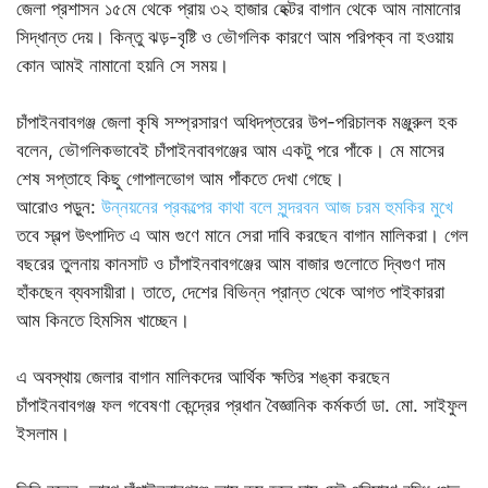
জেলা প্রশাসন ১৫মে থেকে প্রায় ৩২ হাজার হেক্টর বাগান থেকে আম নামানোর
সিদ্ধান্ত দেয়। কিন্তু ঝড়-বৃষ্টি ও ভৌগলিক কারণে আম পরিপক্ব না হওয়ায়
কোন আমই নামানো হয়নি সে সময়।
চাঁপাইনবাবগঞ্জ জেলা কৃষি সম্প্রসারণ অধিদপ্তরের উপ-পরিচালক মঞ্জুরুল হক
বলেন, ভৌগলিকভাবেই চাঁপাইনবাবগঞ্জের আম একটু পরে পাঁকে। মে মাসের
শেষ সপ্তাহে কিছু গোপালভোগ আম পাঁকতে দেখা গেছে।
আরোও পড়ুন:
উন্নয়নের প্রকল্পের কাথা বলে সুন্দরবন আজ চরম হুমকির মুখে
তবে স্বল্প উৎপাদিত এ আম গুণে মানে সেরা দাবি করছেন বাগান মালিকরা। গেল
বছরের তুলনায় কানসাট ও চাঁপাইনবাবগঞ্জের আম বাজার গুলোতে দ্বিগুণ দাম
হাঁকছেন ব্যবসায়ীরা। তাতে, দেশের বিভিন্ন প্রান্ত থেকে আগত পাইকাররা
আম কিনতে হিমসিম খাচ্ছেন।
এ অবস্থায় জেলার বাগান মালিকদের আর্থিক ক্ষতির শঙ্কা করছেন
চাঁপাইনবাবগঞ্জ ফল গবেষণা কেন্দ্রের প্রধান বৈজ্ঞানিক কর্মকর্তা ডা. মো. সাইফুল
ইসলাম।