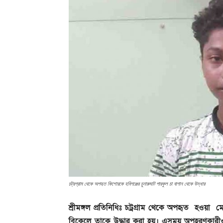
চট্রগ্রাম থেকে অপহৃত কিশোরকে হবিগঞ্জের চুনারুঘাট পারকুল চা বাগান থেকে উদ্ধার
শ্রীমঙ্গল প্রতিনিধিঃ চট্রগ্রাম থেকে অপহৃত হওয়
বিকেলে তাকে উদ্ধার করা হয়। এসময় অপহরণকারীও