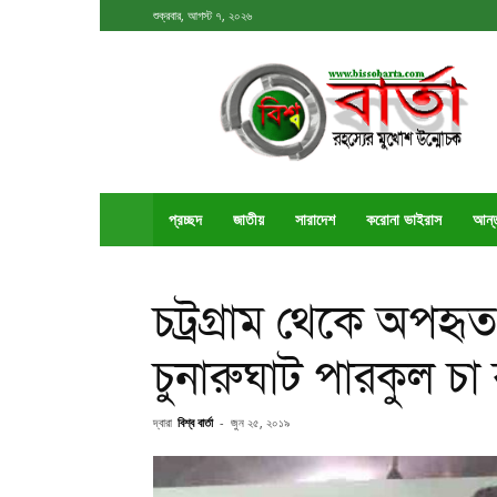
শুক্রবার, আগস্ট ৭, ২০২৬
বিশ্ববার্তা
প্রচ্ছদ
জাতীয়
সারাদেশ
করোনা ভাইরাস
আর্ন
চট্রগ্রাম থেকে অপহ
চুনারুঘাট পারকুল চা
দ্বারা
বিশ্ব বার্তা
-
জুন ২৫, ২০১৯