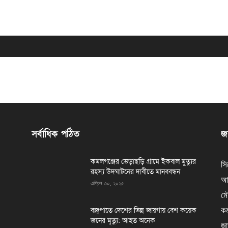
সর্বাধিক পঠিত
জন
কমলগঞ্জের ভেড়াছড়ি গ্রামে ইকবাল মুত্যুর
সি
রহস্য উদঘাটনের দাবীতে মানববন্ধন
আর
এপ্রিল ৩০, ২০২৫
মৌ
কম
বজ্রপাতে দেশের ভিন্ন জায়গায় বেশ কয়েক
জনের মৃত্যু: আহত অনেক
জা