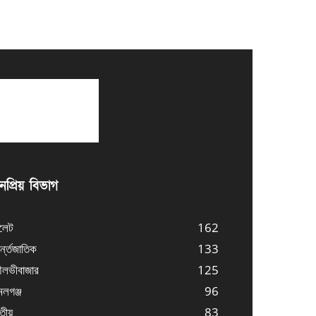
প্রিয় বিভাগ
লেট
162
্ন্তজাতিক
133
লভীবাজার
125
লগঞ্জ
96
তীয়
83