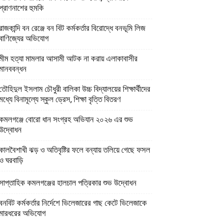
প্রাণনাশের হুমকি
রাজকান্দি বন রেঞ্জে বন বিট কর্মকর্তার বিরোদ্ধে বনভূমি লিজ
বাণিজ্যের অভিযোগ
মীম হত্যা মামলার আসামী আটক না করায় এলাকাবাসীর
মানববন্ধন
তৌহিদুল ইসলাম চৌধুরী বালিকা উচ্চ বিদ্যালয়ের শিক্ষার্থীদের
মধ্যে বিনামূল্যে স্কুল ড্রেস, শিক্ষা বৃত্তি বিতরণ
কমলগঞ্জে বোরো ধান সংগ্রহ অভিযান ২০২৬ এর শুভ
উদ্বোধন
কালবৈশাখী ঝড় ও অতিবৃষ্টির ফলে বন্যায় তলিয়ে গেছে ফসল
ও ঘরবাড়ি
সাপ্তাহিক কমলগঞ্জের হালচাল পত্রিকার শুভ উদ্বোধন
বনবিট কর্মকর্তার নির্দেশে ভিলেজারের গাছ কেটে ভিলেজাকে
মারধরের অভিযোগ