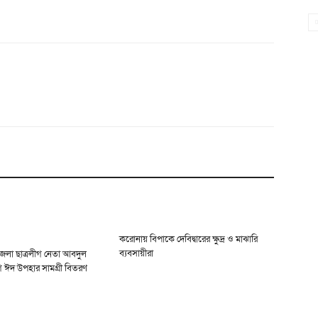
করোনায় বিপাকে দেবিদ্বারের ক্ষুদ্র ও মাঝারি
ব্যবসায়ীরা
েলা ছাত্রলীগ নেতা আবদুল
ে ঈদ উপহার সামগ্রী বিতরণ