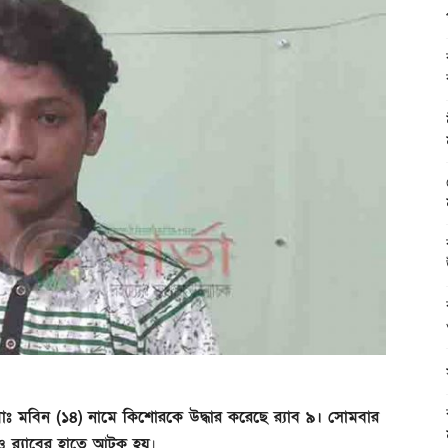
া মোঃ মবিন (১৪) নামে কিশোরকে উদ্ধার করেছে র‍্যাব ৯। সোমবার
 র‍্যাবের হাতে আটক হয়
।