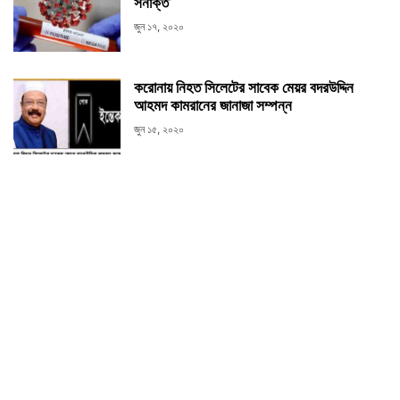
সনাক্ত
জুন ১৭, ২০২০
করোনায় নিহত সিলেটের সাবেক মেয়র বদরউদ্দিন
আহমদ কামরানের জানাজা সম্পন্ন
জুন ১৫, ২০২০