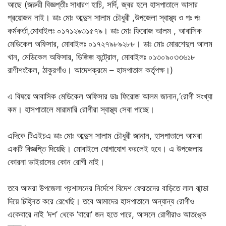
আছে (জরুরী বিজ্ঞপ্তীঃ সাধারণ হাচি, সর্দি, জ্বর হলে হাসপাতালে আসার
প্রয়োজন নাই। ডাঃ মোঃ আব্দুস সালাম চৌধুরী ,উপজেলা স্বাস্থ্য ও পঃ পঃ
কর্মকর্তা,মোবাইলঃ ০১৭১২৯৩১৫৭৯। ডাঃ মোঃ ফিরোজ আলম , আবাসিক
মেডিকেল অফিসার, মোবাইলঃ ০১৭২৭৯৮৯২৮৮। ডাঃ মোঃ মোরশেদুল আলম
খান, মেডিকেল অফিসার, ডিজিজ কন্ট্রোল, মোবাইলঃ ০১৩০৯০৩৩৬১৮
রাণীশংকৈল, ঠাকুরগাঁও। আদেশক্রমে – হাসপাতাল কর্তৃপক্ষ।)
এ বিষয়ে আবাসিক মেডিকেল অফিসার ডাঃ ফিরোজ আলম জানান,‘রোগী সংখ্যা
কম। হাসপাতালে মারামারি রোগীরা স্বাস্থ্য সেবা পাচ্ছে।
এদিকে টিএইচএ ডাঃ মোঃ আব্দুস সালাম চৌধুরী জানান, হাসপাতালে আমরা
একটি বিজ্ঞপ্তি দিয়েছি। মোবাইলে যোগাযোগ করলেই হবে। এ উপজেলায়
কোরনা ভাইরাসের কোন রোগী নাই।
তবে আমরা উপজেলা প্রশাসনের নির্দেশে বিদেশ ফেরতদের বাড়িতে লাল ঝান্ডা
দিয়ে চিহ্নিত করে রেখেছি। তবে আমাদের হাসপাতালে অন্যান্য রোগীও
একেবারে নাই ‘দশ’ থেকে ‘বারো’ জন হতে পারে, আসলে রোগীরাও আতঙ্কে