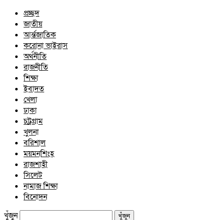
প্রচ্ছদ
জাতীয়
আর্ন্তজাতিক
করোনা ভাইরাস
অর্থনীতি
রাজনীতি
শিক্ষা
ইবাদত
খেলা
ঢাকা
চট্রগ্রাম
খুলনা
বরিশাল
ময়মনশিংহ
রাজশাহী
সিলেট
নামাজ শিক্ষা
বিনোদন
খুঁজুন