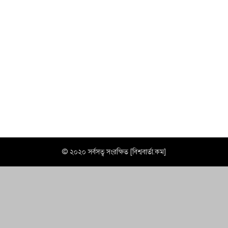
© ২০২০ সর্বসত্ব সংরক্ষিত [বিশ্ববার্তা.কম]