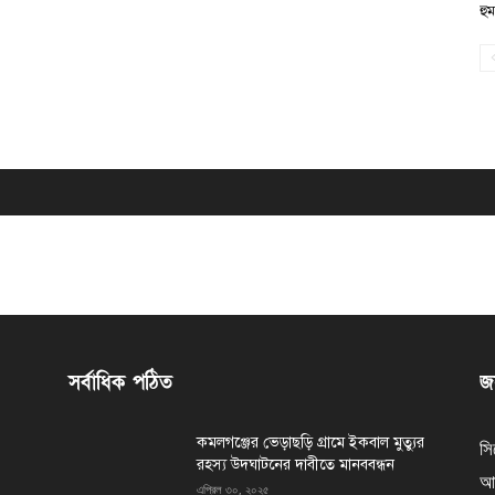
হু
সর্বাধিক পঠিত
জন
কমলগঞ্জের ভেড়াছড়ি গ্রামে ইকবাল মুত্যুর
সি
রহস্য উদঘাটনের দাবীতে মানববন্ধন
আর
এপ্রিল ৩০, ২০২৫