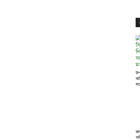
উপ
কম
সঙ
জা
অভ