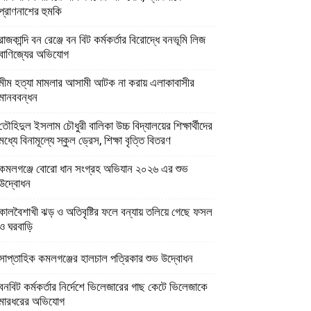
প্রাণনাশের হুমকি
রাজকান্দি বন রেঞ্জে বন বিট কর্মকর্তার বিরোদ্ধে বনভূমি লিজ
বাণিজ্যের অভিযোগ
মীম হত্যা মামলার আসামী আটক না করায় এলাকাবাসীর
মানববন্ধন
তৌহিদুল ইসলাম চৌধুরী বালিকা উচ্চ বিদ্যালয়ের শিক্ষার্থীদের
মধ্যে বিনামূল্যে স্কুল ড্রেস, শিক্ষা বৃত্তি বিতরণ
কমলগঞ্জে বোরো ধান সংগ্রহ অভিযান ২০২৬ এর শুভ
উদ্বোধন
কালবৈশাখী ঝড় ও অতিবৃষ্টির ফলে বন্যায় তলিয়ে গেছে ফসল
ও ঘরবাড়ি
সাপ্তাহিক কমলগঞ্জের হালচাল পত্রিকার শুভ উদ্বোধন
বনবিট কর্মকর্তার নির্দেশে ভিলেজারের গাছ কেটে ভিলেজাকে
মারধরের অভিযোগ