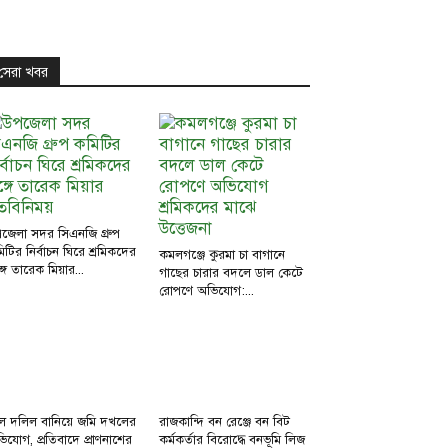
সেরা খবর
জেলা সদর সিএনজি গ্রুপ
িটির নির্বাচন ঘিরে শ্রমিকদের
কমলগঞ্জে কুরমা চা বাগানে
্গে তারেক মিয়ার...
গাছের চারার বদলে ডাল কেটে
রোপণে অভিযোগ:...
ল দলিল বানিয়ে জমি দখলের
রাজকান্দি বন রেঞ্জে বন বিট
িযোগ, প্রতিবাদে প্রাণনাশের
কর্মকর্তার বিরোদ্ধে বনভূমি লিজ