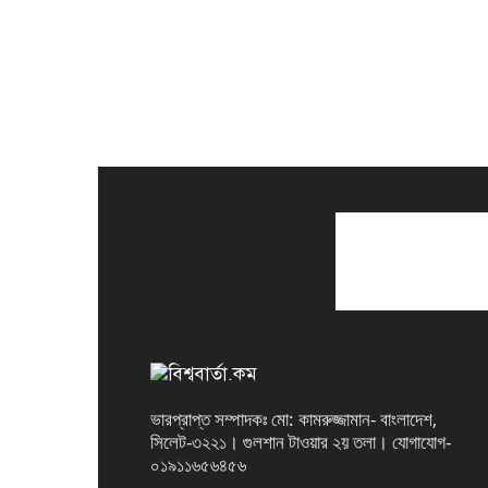
ভারপ্রাপ্ত সম্পাদকঃ মো: কামরুজ্জামান- বাংলাদেশ,
সিলেট-৩২২১। গুলশান টাওয়ার ২য় তলা। যোগাযোগ-
০১৯১১৬৫৬৪৫৬