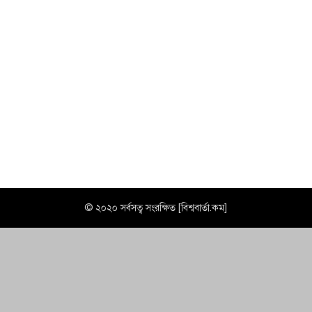
© ২০২০ সর্বসত্ব সংরক্ষিত [বিশ্ববার্তা.কম]