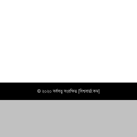
© ২০২০ সর্বসত্ব সংরক্ষিত [বিশ্ববার্তা.কম]