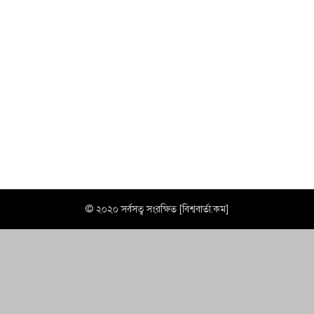
© ২০২০ সর্বসত্ব সংরক্ষিত [বিশ্ববার্তা.কম]