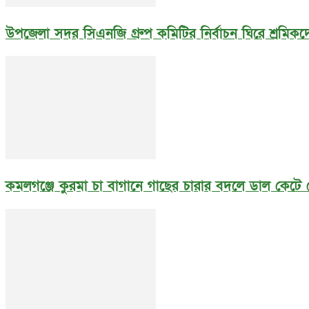
উপজেলা সদর সিএনজি গ্রুপ কমিটির নির্বাচন ঘিরে শ্রমিকদে
কমলগঞ্জে কুরমা চা বাগানে গাছের চারার বদলে ডাল কেটে