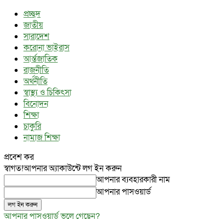
প্রচ্ছদ
জাতীয়
সারাদেশ
করোনা ভাইরাস
আর্ন্তজাতিক
রাজনীতি
অর্থনীতি
স্বাস্থ্য ও চিকিৎসা
বিনোদন
শিক্ষা
চাকুরি
নামাজ শিক্ষা
প্রবেশ কর
স্বাগত!
আপনার অ্যাকাউন্টে লগ ইন করুন
আপনার ব্যবহারকারী নাম
আপনার পাসওয়ার্ড
আপনার পাসওয়ার্ড ভুলে গেছেন?