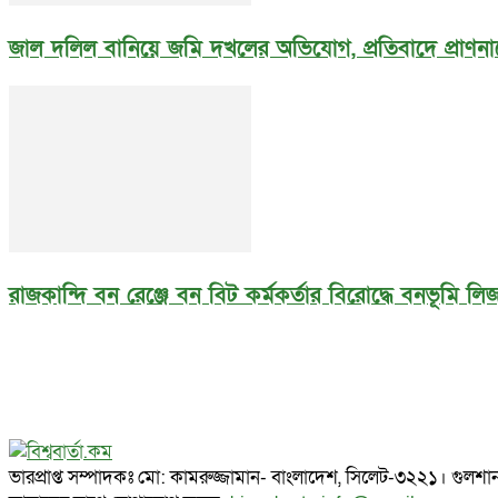
জাল দলিল বানিয়ে জমি দখলের অভিযোগ, প্রতিবাদে প্রাণনা
রাজকান্দি বন রেঞ্জে বন বিট কর্মকর্তার বিরোদ্ধে বনভূমি 
ভারপ্রাপ্ত সম্পাদকঃ মো: কামরুজ্জামান- বাংলাদেশ, সিলেট-৩২২১। গ