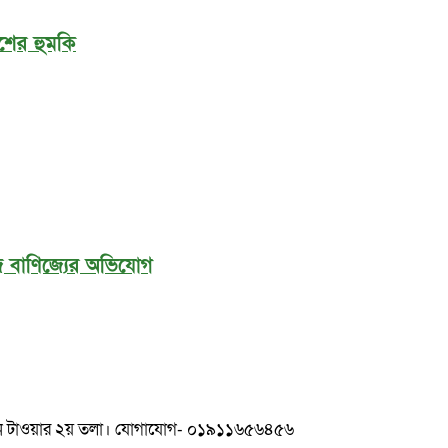
শের হুমকি
লিজ বাণিজ্যের অভিযোগ
ুলশান টাওয়ার ২য় তলা। যোগাযোগ- ০১৯১১৬৫৬৪৫৬