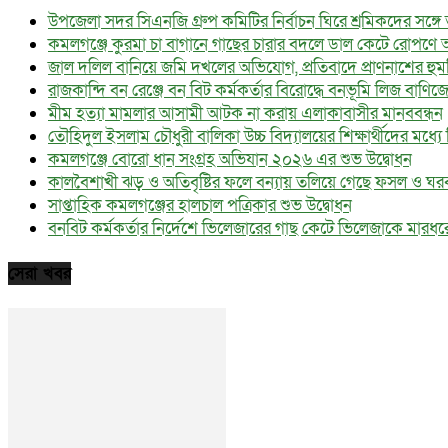
উপজেলা সদর সিএনজি গ্রুপ কমিটির নির্বাচন ঘিরে শ্রমিকদের সঙ্গ
কমলগঞ্জে কুরমা চা বাগানে গাছের চারার বদলে ডাল কেটে রোপণে 
জাল দলিল বানিয়ে জমি দখলের অভিযোগ, প্রতিবাদে প্রাণনাশের হু
রাজকান্দি বন রেঞ্জে বন বিট কর্মকর্তার বিরোদ্ধে বনভূমি লিজ বাণি
মীম হত্যা মামলার আসামী আটক না করায় এলাকাবাসীর মানববন্ধন
তৌহিদুল ইসলাম চৌধুরী বালিকা উচ্চ বিদ্যালয়ের শিক্ষার্থীদের মধ্যে বিনা
কমলগঞ্জে বোরো ধান সংগ্রহ অভিযান ২০২৬ এর শুভ উদ্বোধন
কালবৈশাখী ঝড় ও অতিবৃষ্টির ফলে বন্যায় তলিয়ে গেছে ফসল ও ঘর
সাপ্তাহিক কমলগঞ্জের হালচাল পত্রিকার শুভ উদ্বোধন
বনবিট কর্মকর্তার নির্দেশে ভিলেজারের গাছ কেটে ভিলেজাকে মার
সেরা খবর