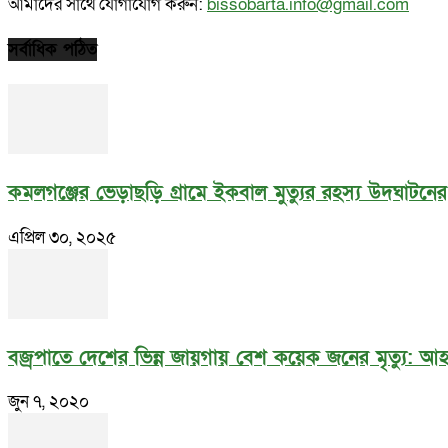
আমাদের সাথে যোগাযোগ করুন:
bissobarta.info@gmail.com
সর্বাধিক পঠিত
কমলগঞ্জের ভেড়াছড়ি গ্রামে ইকবাল মুত্যুর রহস্য উদঘাটনে
এপ্রিল ৩০, ২০২৫
বজ্রপাতে দেশের ভিন্ন জায়গায় বেশ কয়েক জনের মৃত্যু: 
জুন ৭, ২০২০