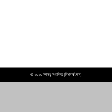
© ২০২০ সর্বসত্ব সংরক্ষিত [বিশ্ববার্তা.কম]