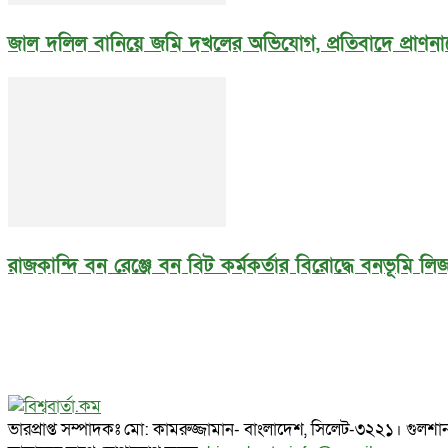
জাল দলিল বানিয়ে জমি দখলের অভিযোগ, প্রতিবাদে প্রাণনা
রাজকান্দি বন রেঞ্জে বন বিট কর্মকর্তার বিরোদ্ধে বনভূমি 
ভারপ্রাপ্ত সম্পাদকঃ মো: কামরুজ্জামান- বাংলাদেশ, সিলেট-৩২২১। গ