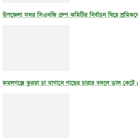
উপজেলা সদর সিএনজি গ্রুপ কমিটির নির্বাচন ঘিরে শ্রমিকদে
কমলগঞ্জে কুরমা চা বাগানে গাছের চারার বদলে ডাল কেটে