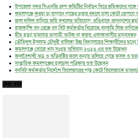
উপজেলা সদর সিএনজি গ্রুপ কমিটির নির্বাচন ঘিরে শ্রমিকদের সঙ্গ
কমলগঞ্জে কুরমা চা বাগানে গাছের চারার বদলে ডাল কেটে রোপণে 
জাল দলিল বানিয়ে জমি দখলের অভিযোগ, প্রতিবাদে প্রাণনাশের হু
রাজকান্দি বন রেঞ্জে বন বিট কর্মকর্তার বিরোদ্ধে বনভূমি লিজ বাণি
মীম হত্যা মামলার আসামী আটক না করায় এলাকাবাসীর মানববন্ধন
তৌহিদুল ইসলাম চৌধুরী বালিকা উচ্চ বিদ্যালয়ের শিক্ষার্থীদের মধ্যে বিনা
কমলগঞ্জে বোরো ধান সংগ্রহ অভিযান ২০২৬ এর শুভ উদ্বোধন
কালবৈশাখী ঝড় ও অতিবৃষ্টির ফলে বন্যায় তলিয়ে গেছে ফসল ও ঘর
সাপ্তাহিক কমলগঞ্জের হালচাল পত্রিকার শুভ উদ্বোধন
বনবিট কর্মকর্তার নির্দেশে ভিলেজারের গাছ কেটে ভিলেজাকে মার
সেরা খবর