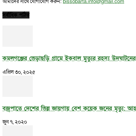
আমাদের সাথে যোগাযোগ করুন:
bissobarta.info@gmail.com
সর্বাধিক পঠিত
কমলগঞ্জের ভেড়াছড়ি গ্রামে ইকবাল মুত্যুর রহস্য উদঘাটনে
এপ্রিল ৩০, ২০২৫
বজ্রপাতে দেশের ভিন্ন জায়গায় বেশ কয়েক জনের মৃত্যু: 
জুন ৭, ২০২০