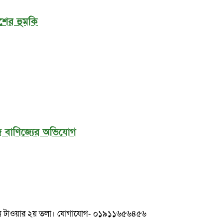
শের হুমকি
লিজ বাণিজ্যের অভিযোগ
ুলশান টাওয়ার ২য় তলা। যোগাযোগ- ০১৯১১৬৫৬৪৫৬