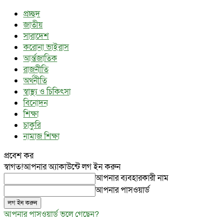
প্রচ্ছদ
জাতীয়
সারাদেশ
করোনা ভাইরাস
আর্ন্তজাতিক
রাজনীতি
অর্থনীতি
স্বাস্থ্য ও চিকিৎসা
বিনোদন
শিক্ষা
চাকুরি
নামাজ শিক্ষা
প্রবেশ কর
স্বাগত!
আপনার অ্যাকাউন্টে লগ ইন করুন
আপনার ব্যবহারকারী নাম
আপনার পাসওয়ার্ড
আপনার পাসওয়ার্ড ভুলে গেছেন?