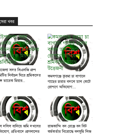
সেরা খবর
জেলা সদর সিএনজি গ্রুপ
িটির নির্বাচন ঘিরে শ্রমিকদের
কমলগঞ্জে কুরমা চা বাগানে
্গে তারেক মিয়ার...
গাছের চারার বদলে ডাল কেটে
রোপণে অভিযোগ:...
ল দলিল বানিয়ে জমি দখলের
রাজকান্দি বন রেঞ্জে বন বিট
িযোগ, প্রতিবাদে প্রাণনাশের
কর্মকর্তার বিরোদ্ধে বনভূমি লিজ