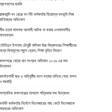
প্রাণনাশের হুমকি
রাজকান্দি বন রেঞ্জে বন বিট কর্মকর্তার বিরোদ্ধে বনভূমি লিজ
বাণিজ্যের অভিযোগ
মীম হত্যা মামলার আসামী আটক না করায় এলাকাবাসীর
মানববন্ধন
তৌহিদুল ইসলাম চৌধুরী বালিকা উচ্চ বিদ্যালয়ের শিক্ষার্থীদের
মধ্যে বিনামূল্যে স্কুল ড্রেস, শিক্ষা বৃত্তি বিতরণ
কমলগঞ্জে বোরো ধান সংগ্রহ অভিযান ২০২৬ এর শুভ
উদ্বোধন
কালবৈশাখী ঝড় ও অতিবৃষ্টির ফলে বন্যায় তলিয়ে গেছে ফসল
ও ঘরবাড়ি
সাপ্তাহিক কমলগঞ্জের হালচাল পত্রিকার শুভ উদ্বোধন
বনবিট কর্মকর্তার নির্দেশে ভিলেজারের গাছ কেটে ভিলেজাকে
মারধরের অভিযোগ