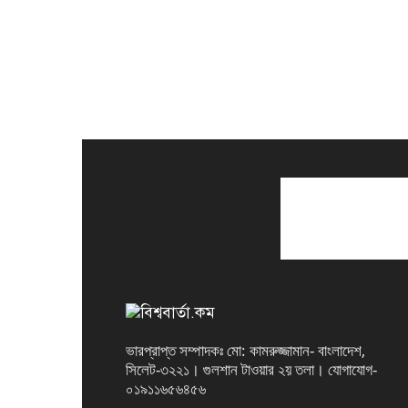
ভারপ্রাপ্ত সম্পাদকঃ মো: কামরুজ্জামান- বাংলাদেশ,
সিলেট-৩২২১। গুলশান টাওয়ার ২য় তলা। যোগাযোগ-
০১৯১১৬৫৬৪৫৬