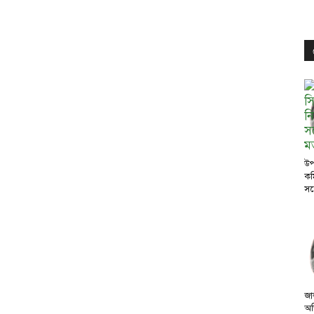
উপ
কম
সঙ
জা
অভ