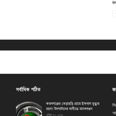
হু
সর্বাধিক পঠিত
জন
কমলগঞ্জের ভেড়াছড়ি গ্রামে ইকবাল মুত্যুর
সি
রহস্য উদঘাটনের দাবীতে মানববন্ধন
আর
এপ্রিল ৩০, ২০২৫