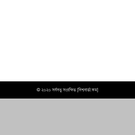
© ২০২০ সর্বসত্ব সংরক্ষিত [বিশ্ববার্তা.কম]