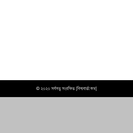
© ২০২০ সর্বসত্ব সংরক্ষিত [বিশ্ববার্তা.কম]