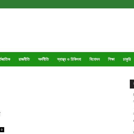
্তজাতিক
রাজনীতি
অর্থনীতি
স্বাস্থ্য ও চিকিৎসা
বিনোদন
শিক্ষা
চাকুরি
র
0