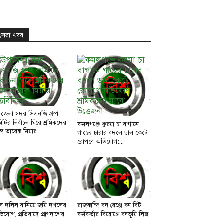
সেরা খবর
জেলা সদর সিএনজি গ্রুপ
িটির নির্বাচন ঘিরে শ্রমিকদের
কমলগঞ্জে কুরমা চা বাগানে
্গে তারেক মিয়ার...
গাছের চারার বদলে ডাল কেটে
রোপণে অভিযোগ:...
ল দলিল বানিয়ে জমি দখলের
রাজকান্দি বন রেঞ্জে বন বিট
িযোগ, প্রতিবাদে প্রাণনাশের
কর্মকর্তার বিরোদ্ধে বনভূমি লিজ