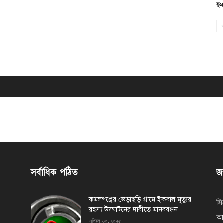
হু
সর্বাধিক পঠিত
জন
কমলগঞ্জের ভেড়াছড়ি গ্রামে ইকবাল মুত্যুর
সি
রহস্য উদঘাটনের দাবীতে মানববন্ধন
আর
এপ্রিল ৩০, ২০২৫