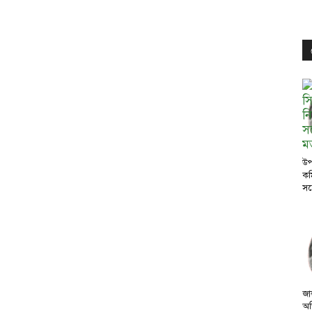
উপ
কম
সঙ
জা
অভ