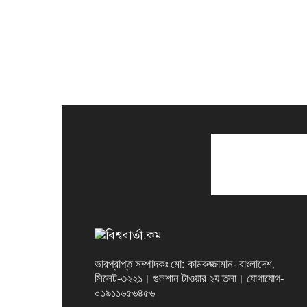
ভারপ্রাপ্ত সম্পাদকঃ মো: কামরুজ্জামান- বাংলাদেশ,
সিলেট-৩২২১। গুলশান টাওয়ার ২য় তলা। যোগাযোগ-
০১৯১১৬৫৬৪৫৬