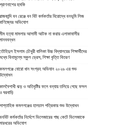
প্রাণনাশের হুমকি
রাজকান্দি বন রেঞ্জে বন বিট কর্মকর্তার বিরোদ্ধে বনভূমি লিজ
বাণিজ্যের অভিযোগ
মীম হত্যা মামলার আসামী আটক না করায় এলাকাবাসীর
মানববন্ধন
তৌহিদুল ইসলাম চৌধুরী বালিকা উচ্চ বিদ্যালয়ের শিক্ষার্থীদের
মধ্যে বিনামূল্যে স্কুল ড্রেস, শিক্ষা বৃত্তি বিতরণ
কমলগঞ্জে বোরো ধান সংগ্রহ অভিযান ২০২৬ এর শুভ
উদ্বোধন
কালবৈশাখী ঝড় ও অতিবৃষ্টির ফলে বন্যায় তলিয়ে গেছে ফসল
ও ঘরবাড়ি
সাপ্তাহিক কমলগঞ্জের হালচাল পত্রিকার শুভ উদ্বোধন
বনবিট কর্মকর্তার নির্দেশে ভিলেজারের গাছ কেটে ভিলেজাকে
মারধরের অভিযোগ