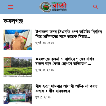
কমলগঞ্জ
উপজেলা সদর সিএনজি গ্রুপ কমিটির নির্বাচন
ঘিরে শ্রমিকদের সঙ্গে তারেক মিয়ার...
জুলাই ২৬, ২০২৬
কমলগঞ্জে কুরমা চা বাগানে গাছের চারার
বদলে ডাল কেটে রোপণে অভিযোগ:...
জুলাই ২১, ২০২৬
মীম হত্যা মামলার আসামী আটক না করায়
এলাকাবাসীর মানববন্ধন
জুন ১১, ২০২৬