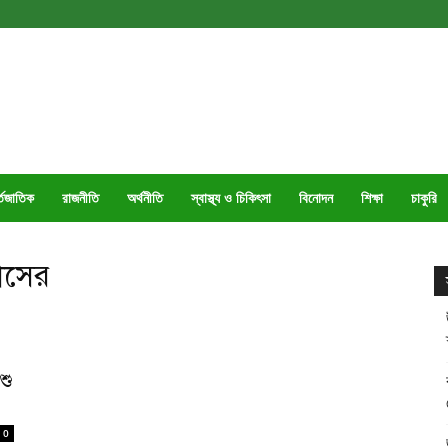
্তজাতিক
রাজনীতি
অর্থনীতি
স্বাস্থ্য ও চিকিৎসা
বিনোদন
শিক্ষা
চাকুরি
াসের
শু
0