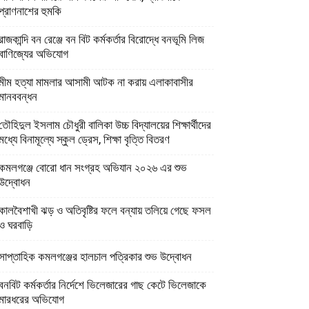
প্রাণনাশের হুমকি
রাজকান্দি বন রেঞ্জে বন বিট কর্মকর্তার বিরোদ্ধে বনভূমি লিজ
বাণিজ্যের অভিযোগ
মীম হত্যা মামলার আসামী আটক না করায় এলাকাবাসীর
মানববন্ধন
তৌহিদুল ইসলাম চৌধুরী বালিকা উচ্চ বিদ্যালয়ের শিক্ষার্থীদের
মধ্যে বিনামূল্যে স্কুল ড্রেস, শিক্ষা বৃত্তি বিতরণ
কমলগঞ্জে বোরো ধান সংগ্রহ অভিযান ২০২৬ এর শুভ
উদ্বোধন
কালবৈশাখী ঝড় ও অতিবৃষ্টির ফলে বন্যায় তলিয়ে গেছে ফসল
ও ঘরবাড়ি
সাপ্তাহিক কমলগঞ্জের হালচাল পত্রিকার শুভ উদ্বোধন
বনবিট কর্মকর্তার নির্দেশে ভিলেজারের গাছ কেটে ভিলেজাকে
মারধরের অভিযোগ