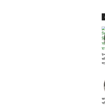
উপ
কম
সঙ
জা
অভ