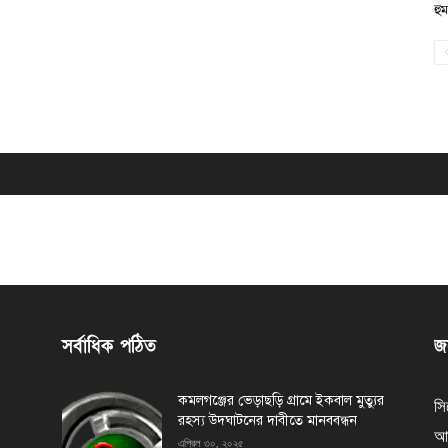
হু
সর্বাধিক পঠিত
জন
কমলগঞ্জের ভেড়াছড়ি গ্রামে ইকবাল মুত্যুর
সি
রহস্য উদঘাটনের দাবীতে মানববন্ধন
আর
এপ্রিল ৩০, ২০২৫