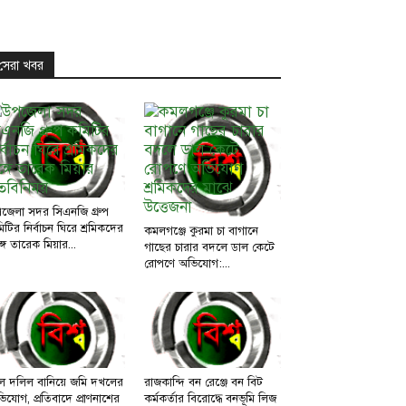
সেরা খবর
জেলা সদর সিএনজি গ্রুপ
িটির নির্বাচন ঘিরে শ্রমিকদের
কমলগঞ্জে কুরমা চা বাগানে
্গে তারেক মিয়ার...
গাছের চারার বদলে ডাল কেটে
রোপণে অভিযোগ:...
ল দলিল বানিয়ে জমি দখলের
রাজকান্দি বন রেঞ্জে বন বিট
িযোগ, প্রতিবাদে প্রাণনাশের
কর্মকর্তার বিরোদ্ধে বনভূমি লিজ