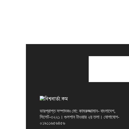
ভারপ্রাপ্ত সম্পাদকঃ মো: কামরুজ্জামান- বাংলাদেশ,
সিলেট-৩২২১। গুলশান টাওয়ার ২য় তলা। যোগাযোগ-
০১৯১১৬৫৬৪৫৬