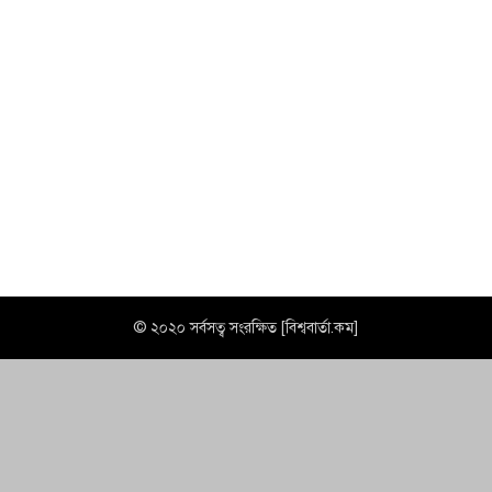
© ২০২০ সর্বসত্ব সংরক্ষিত [বিশ্ববার্তা.কম]