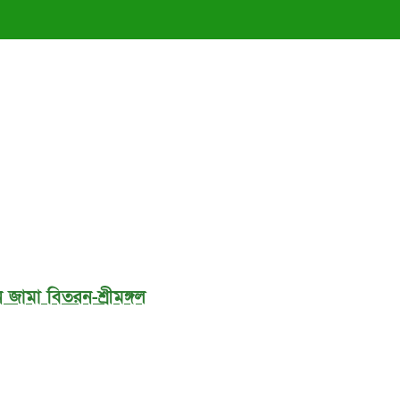
জামা বিতরন-শ্রীমঙ্গল