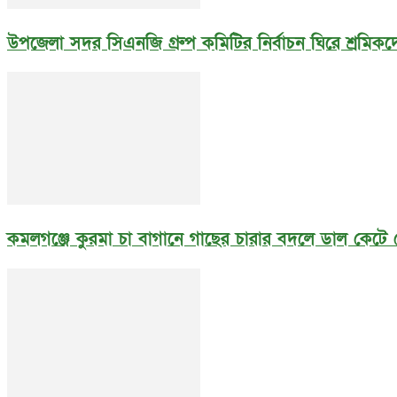
উপজেলা সদর সিএনজি গ্রুপ কমিটির নির্বাচন ঘিরে শ্রমিকদে
কমলগঞ্জে কুরমা চা বাগানে গাছের চারার বদলে ডাল কেটে