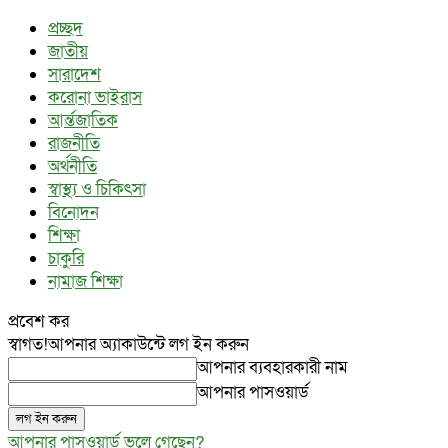
প্রচ্ছদ
জাতীয়
সারাদেশ
করোনা ভাইরাস
আর্ন্তজাতিক
রাজনীতি
অর্থনীতি
স্বাস্থ্য ও চিকিৎসা
বিনোদন
শিক্ষা
চাকুরি
নামাজ শিক্ষা
প্রবেশ কর
স্বাগত!
আপনার অ্যাকাউন্টে লগ ইন করুন
আপনার ব্যবহারকারী নাম
আপনার পাসওয়ার্ড
আপনার পাসওয়ার্ড ভুলে গেছেন?