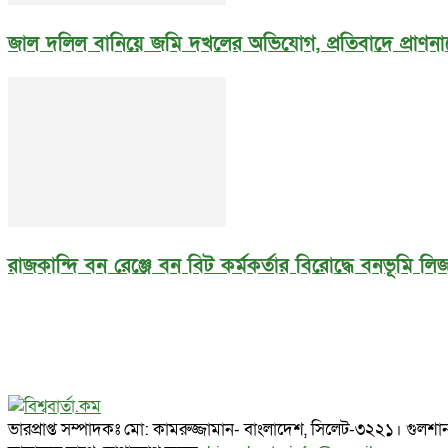
জাল দলিল বানিয়ে জমি দখলের অভিযোগ, প্রতিবাদে প্রাণনা
রাজকান্দি বন রেঞ্জে বন বিট কর্মকর্তার বিরোদ্ধে বনভূমি 
ভারপ্রাপ্ত সম্পাদকঃ মো: কামরুজ্জামান- বাংলাদেশ, সিলেট-৩২২১। গ