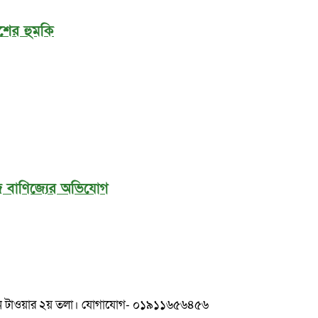
শের হুমকি
লিজ বাণিজ্যের অভিযোগ
ুলশান টাওয়ার ২য় তলা। যোগাযোগ- ০১৯১১৬৫৬৪৫৬