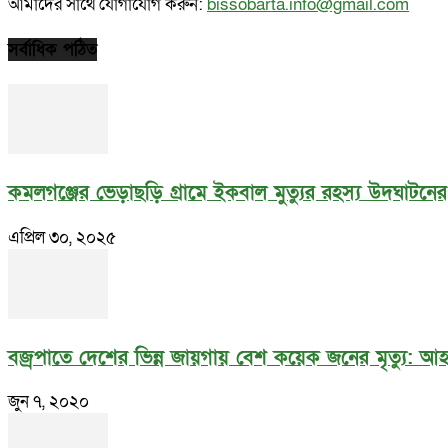
আমাদের সাথে যোগাযোগ করুন:
bissobarta.info@gmail.com
সর্বাধিক পঠিত
কমলগঞ্জের ভেড়াছড়ি গ্রামে ইকবাল মুত্যুর রহস্য উদঘাটনে
এপ্রিল ৩০, ২০২৫
বজ্রপাতে দেশের ভিন্ন জায়গায় বেশ কয়েক জনের মৃত্যু: 
জুন ৭, ২০২০