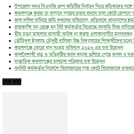
উপজেলা সদর সিএনজি গ্রুপ কমিটির নির্বাচন ঘিরে শ্রমিকদের সঙ্গ
কমলগঞ্জে কুরমা চা বাগানে গাছের চারার বদলে ডাল কেটে রোপণে 
জাল দলিল বানিয়ে জমি দখলের অভিযোগ, প্রতিবাদে প্রাণনাশের হু
রাজকান্দি বন রেঞ্জে বন বিট কর্মকর্তার বিরোদ্ধে বনভূমি লিজ বাণি
মীম হত্যা মামলার আসামী আটক না করায় এলাকাবাসীর মানববন্ধন
তৌহিদুল ইসলাম চৌধুরী বালিকা উচ্চ বিদ্যালয়ের শিক্ষার্থীদের মধ্যে বিনা
কমলগঞ্জে বোরো ধান সংগ্রহ অভিযান ২০২৬ এর শুভ উদ্বোধন
কালবৈশাখী ঝড় ও অতিবৃষ্টির ফলে বন্যায় তলিয়ে গেছে ফসল ও ঘর
সাপ্তাহিক কমলগঞ্জের হালচাল পত্রিকার শুভ উদ্বোধন
বনবিট কর্মকর্তার নির্দেশে ভিলেজারের গাছ কেটে ভিলেজাকে মার
সেরা খবর