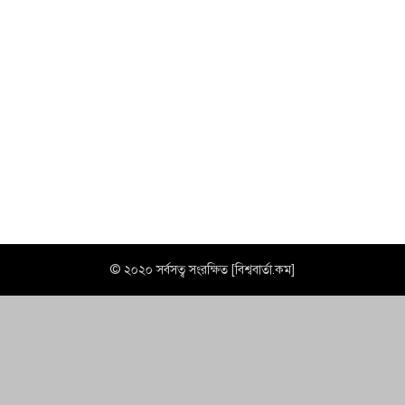
© ২০২০ সর্বসত্ব সংরক্ষিত [বিশ্ববার্তা.কম]