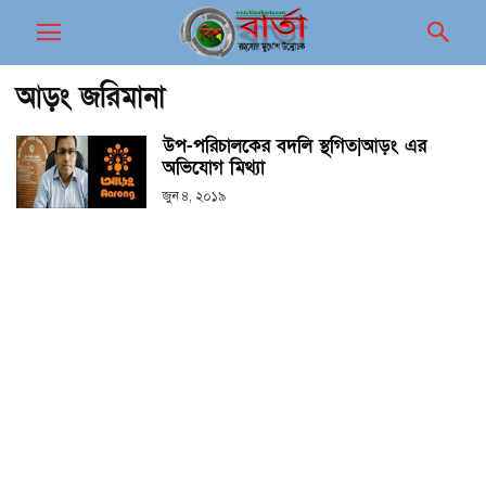
আড়ং জরিমানা
উপ-পরিচালকের বদলি স্থগিত|আড়ং এর
অভিযোগ মিথ্যা
জুন ৪, ২০১৯