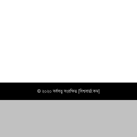
© ২০২০ সর্বসত্ব সংরক্ষিত [বিশ্ববার্তা.কম]