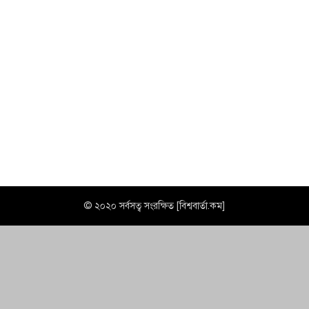
© ২০২০ সর্বসত্ব সংরক্ষিত [বিশ্ববার্তা.কম]