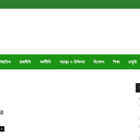
্তজাতিক
রাজনীতি
অর্থনীতি
স্বাস্থ্য ও চিকিৎসা
বিনোদন
শিক্ষা
চাকুরি
তে
0