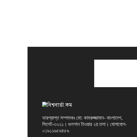
ভারপ্রাপ্ত সম্পাদকঃ মো: কামরুজ্জামান- বাংলাদেশ,
সিলেট-৩২২১। গুলশান টাওয়ার ২য় তলা। যোগাযোগ-
০১৯১১৬৫৬৪৫৬