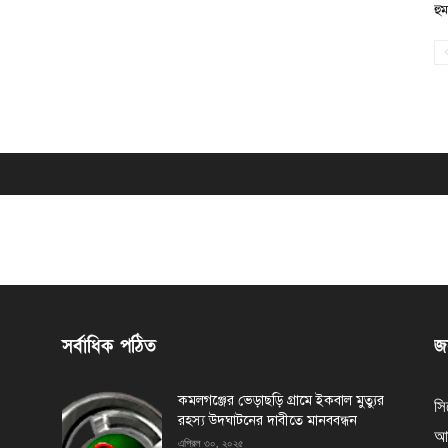
হু
সর্বাধিক পঠিত
জন
কমলগঞ্জের ভেড়াছড়ি গ্রামে ইকবাল মুত্যুর
সি
রহস্য উদঘাটনের দাবীতে মানববন্ধন
আর
এপ্রিল ৩০, ২০২৫