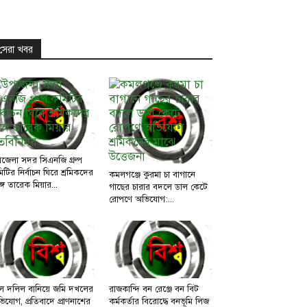
সেরা খবর
জেলা সদর সিএনজি গ্রুপ
িটির নির্বাচন ঘিরে শ্রমিকদের
কমলগঞ্জে কুরমা চা বাগানে
্গে তারেক মিয়ার...
গাছের চারার বদলে ডাল কেটে
রোপণে অভিযোগ:...
ল দলিল বানিয়ে জমি দখলের
রাজকান্দি বন রেঞ্জে বন বিট
িযোগ, প্রতিবাদে প্রাণনাশের
কর্মকর্তার বিরোদ্ধে বনভূমি লিজ