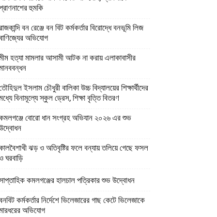
প্রাণনাশের হুমকি
রাজকান্দি বন রেঞ্জে বন বিট কর্মকর্তার বিরোদ্ধে বনভূমি লিজ
বাণিজ্যের অভিযোগ
মীম হত্যা মামলার আসামী আটক না করায় এলাকাবাসীর
মানববন্ধন
তৌহিদুল ইসলাম চৌধুরী বালিকা উচ্চ বিদ্যালয়ের শিক্ষার্থীদের
মধ্যে বিনামূল্যে স্কুল ড্রেস, শিক্ষা বৃত্তি বিতরণ
কমলগঞ্জে বোরো ধান সংগ্রহ অভিযান ২০২৬ এর শুভ
উদ্বোধন
কালবৈশাখী ঝড় ও অতিবৃষ্টির ফলে বন্যায় তলিয়ে গেছে ফসল
ও ঘরবাড়ি
সাপ্তাহিক কমলগঞ্জের হালচাল পত্রিকার শুভ উদ্বোধন
বনবিট কর্মকর্তার নির্দেশে ভিলেজারের গাছ কেটে ভিলেজাকে
মারধরের অভিযোগ