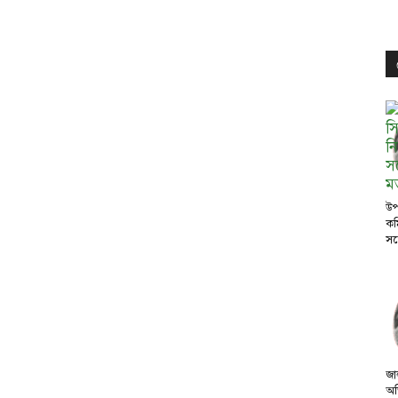
উপ
কম
সঙ
জা
অভ