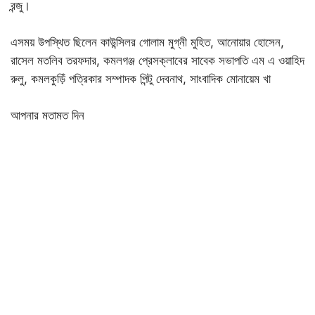
রন্জু।
এসময় উপস্থিত ছিলেন কাউন্সিলর গোলাম মুগ্নী মুহিত, আনোয়ার হোসেন,
রাসেল মতলিব তরফদার, কমলগঞ্জ প্রেসক্লাবের সাবেক সভাপতি এম এ ওয়াহিদ
রুলু, কমলকুড়িঁ পত্রিকার সম্পাদক পিন্টু দেবনাথ, সাংবাদিক মোনায়েম খা
আপনার মতামত দিন