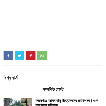
বিশ্ব বার্তা
সম্পর্কিত পোস্ট
কমলগঞ্জে অবৈধ বালু উত্তোলনের মহাউৎসব। এক
লক্ষ টাকা জরিমানা