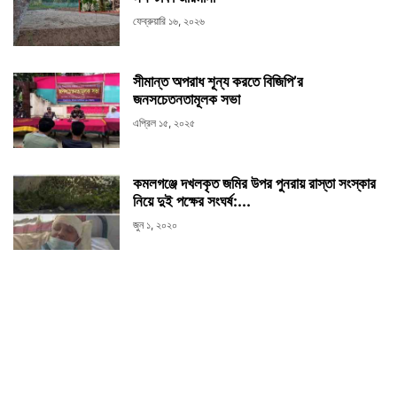
ফেব্রুয়ারি ১৬, ২০২৬
সীমান্ত অপরাধ শূন্য করতে বিজিপি’র
জনসচেতনতামূলক সভা
এপ্রিল ১৫, ২০২৫
কমলগঞ্জে দখলকৃত জমির উপর পুনরায় রাস্তা সংস্কার
নিয়ে দুই পক্ষের সংঘর্ষ:...
জুন ১, ২০২০