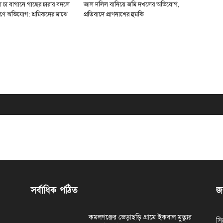
া চা বাগানে গাছের চারার বদলে
জাল দলিল বানিয়ে জমি দখলের অভিযোগ,
ণে অভিযোগ: শ্রমিকদের মাঝে
প্রতিবাদে প্রাণনাশের হুমকি
সর্বাধিক পঠিত
জন
কমলগঞ্জের ভেড়াছড়ি গ্রামে ইকবাল মুত্যুর
সি