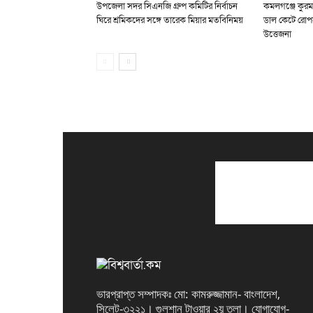
উপজেলা সদর সিএনজি গ্রুপ কমিটির নির্বাচন
কমলগঞ্জে কুরম
ঘিরে শ্রমিকদের সঙ্গে তারেক মিয়ার মতবিনিময়
ডাল কেটে রোপ
উত্তেজনা
ভারপ্রাপ্ত সম্পাদকঃ মো: কামরুজ্জামান- বাংলাদেশ,
সিলেট-৩২২১। গুলশান টাওয়ার ২য় তলা। যোগাযোগ-