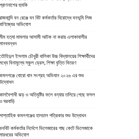
প্রাণনাশের হুমকি
রাজকান্দি বন রেঞ্জে বন বিট কর্মকর্তার বিরোদ্ধে বনভূমি লিজ
বাণিজ্যের অভিযোগ
মীম হত্যা মামলার আসামী আটক না করায় এলাকাবাসীর
মানববন্ধন
তৌহিদুল ইসলাম চৌধুরী বালিকা উচ্চ বিদ্যালয়ের শিক্ষার্থীদের
মধ্যে বিনামূল্যে স্কুল ড্রেস, শিক্ষা বৃত্তি বিতরণ
কমলগঞ্জে বোরো ধান সংগ্রহ অভিযান ২০২৬ এর শুভ
উদ্বোধন
কালবৈশাখী ঝড় ও অতিবৃষ্টির ফলে বন্যায় তলিয়ে গেছে ফসল
ও ঘরবাড়ি
সাপ্তাহিক কমলগঞ্জের হালচাল পত্রিকার শুভ উদ্বোধন
বনবিট কর্মকর্তার নির্দেশে ভিলেজারের গাছ কেটে ভিলেজাকে
মারধরের অভিযোগ