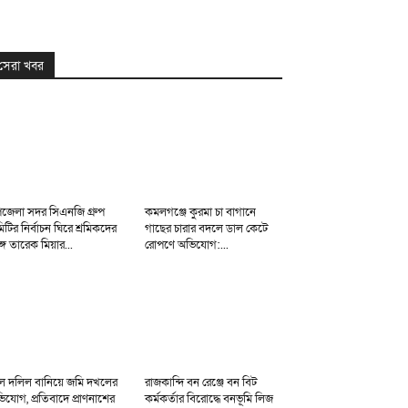
সেরা খবর
জেলা সদর সিএনজি গ্রুপ
কমলগঞ্জে কুরমা চা বাগানে
িটির নির্বাচন ঘিরে শ্রমিকদের
গাছের চারার বদলে ডাল কেটে
্গে তারেক মিয়ার...
রোপণে অভিযোগ:...
ল দলিল বানিয়ে জমি দখলের
রাজকান্দি বন রেঞ্জে বন বিট
িযোগ, প্রতিবাদে প্রাণনাশের
কর্মকর্তার বিরোদ্ধে বনভূমি লিজ