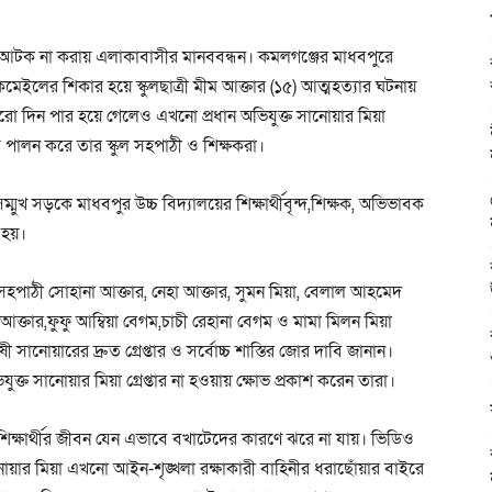
আটক না করায় এলাকাবাসীর মানববন্ধন। কমলগঞ্জের মাধবপুরে
কমেইলের শিকার হয়ে স্কুলছাত্রী মীম আক্তার (১৫) আত্মহত্যার ঘটনায়
ো দিন পার হয়ে গেলেও এখনো প্রধান অভিযুক্ত সানোয়ার মিয়া
সূচি পালন করে তার স্কুল সহপাঠী ও শিক্ষকরা।
ম্মুখ সড়কে মাধবপুর উচ্চ বিদ্যালয়ের শিক্ষার্থীবৃন্দ,শিক্ষক, অভিভাবক
 হয়।
, সহপাঠী সোহানা আক্তার, নেহা আক্তার, সুমন মিয়া, বেলাল আহমেদ
তার,ফুফু আম্বিয়া বেগম,চাচী রেহানা বেগম ও মামা মিলন মিয়া
ষী সানোয়ারের দ্রুত গ্রেপ্তার ও সর্বোচ্চ শাস্তির জোর দাবি জানান।
 সানোয়ার মিয়া গ্রেপ্তার না হওয়ায় ক্ষোভ প্রকাশ করেন তারা।
্ষার্থীর জীবন যেন এভাবে বখাটেদের কারণে ঝরে না যায়। ভিডিও
নোয়ার মিয়া এখনো আইন-শৃঙ্খলা রক্ষাকারী বাহিনীর ধরাছোঁয়ার বাইরে