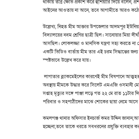
থাকায় তীব্র ক্ষোভ প্রকাশ করে হুঁশিয়ারি দিয়ে বলেন, প
আইনের আওতায় না আনে, তবে আগামীতে আরও কঠোর ও 
উল্লেখ্য, নিহত মীম আক্তার উপজেলার আদমপুর ইউনিয়নে
বিদ্যালয়ের নবম শ্রেণির ছাত্রী ছিল। সানোয়ার মিয়া দ
আসছিল। লোকলজ্জা ও মানসিক যন্ত্রণা সহ্য করতে না পে
একটি ভিডিও বার্তায় মীম তার এই চরম সিদ্ধান্তের জন্য 
স্পষ্টভাবে উল্লেখ করে যায়।
লাগাতার ব্ল্যাকমেইলের কারণেই মীম বিষপানে আত্মহত
অবস্থায় মীমকে উদ্ধার করে সিলেট এমএজি ওসমানী
সপ্তাহ মৃত্যুর সঙ্গে পাঞ্জা লড়ে গত ২২ মে রাত ১১টার 
পরিবার ও সহপাঠীদের মাঝে শোকের ছায়া নেমে আসে
কমলগঞ্জ থানার অফিসার ইনচার্জ কমর উদ্দিন জানান,আ
হচ্ছেনা,তবে তাকে ধরতে সবধরনের প্রযুক্তি ব্যবহার কর