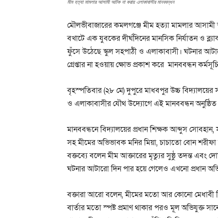
মীম হত্যা মামলার আসামী আটক না করায় এলাকাবাসীর মানববন্ধন
মৌলভীবাজারের কমলগঞ্জে মীম হত্যা মামলার আসামী 
বখাটে এক যুবকের দীর্ঘদিনের মানসিক নির্যাতন ও ব্ল্যা
ফুঁসে উঠেছে স্কুল সহপাঠী ও এলাকাবাসী। ঘটনার আটার
গ্রেপ্তার না হওয়ায় ক্ষোভ প্রকাশ করে মানববন্ধন কর্ম
বৃহস্পতিবার (২৮ মে) দুপুরে মাধবপুর উচ্চ বিদ্যালয়ের স
ও এলাকাবাসীর যৌথ উদ্যোগে এই মানববন্ধন অনুষ্ঠিত
মানববন্ধনে বিদ্যালয়ের প্রধান শিক্ষক আব্দুস সোবহান
সহ মীমের অভিভাবক মনির মিয়া, চাচাতো বোন শরীফা আক্
বক্তব্যে বলেন মীম আক্তারের মৃত্যুর সুষ্ঠু তদন্ত এবং দো
ঘটনার আটারো দিন পার হয়ে গেলেও এখনো প্রধান অভিযুক্ত
বক্তারা আরো বলেন, মীমের মতো আর কোনো মেধাবী শিক
বার্তার মতো স্পষ্ট প্রমাণ থাকার পরও মূল অভিযুক্ত সা