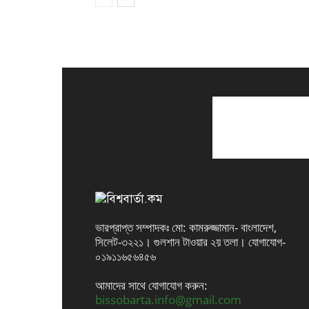
ভারপ্রাপ্ত সম্পাদকঃ মো: কামরুজ্জামান- বাংলাদেশ,
সিলেট-৩২২১। গুলশান টাওয়ার ২য় তলা। যোগাযোগ-
০১৯১১৬৫৬৪৫৬
আমাদের সাথে যোগাযোগ করুন:
bissobarta.info@gmail.com