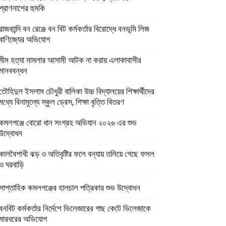
প্রাণনাশের হুমকি
রাজকান্দি বন রেঞ্জে বন বিট কর্মকর্তার বিরোদ্ধে বনভূমি লিজ
বাণিজ্যের অভিযোগ
মীম হত্যা মামলার আসামী আটক না করায় এলাকাবাসীর
মানববন্ধন
তৌহিদুল ইসলাম চৌধুরী বালিকা উচ্চ বিদ্যালয়ের শিক্ষার্থীদের
মধ্যে বিনামূল্যে স্কুল ড্রেস, শিক্ষা বৃত্তি বিতরণ
কমলগঞ্জে বোরো ধান সংগ্রহ অভিযান ২০২৬ এর শুভ
উদ্বোধন
কালবৈশাখী ঝড় ও অতিবৃষ্টির ফলে বন্যায় তলিয়ে গেছে ফসল
ও ঘরবাড়ি
সাপ্তাহিক কমলগঞ্জের হালচাল পত্রিকার শুভ উদ্বোধন
বনবিট কর্মকর্তার নির্দেশে ভিলেজারের গাছ কেটে ভিলেজাকে
মারধরের অভিযোগ