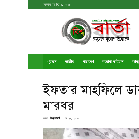
শুক্রবার, আগস্ট ৭, ২০২৬
বিশ্ববার্তা
প্রচ্ছদ
জাতীয়
সারাদেশ
করোনা ভাইরাস
আর্ন
ইফতার মাহফিলে ডাক
মারধর
দ্বারা
বিশ্ব বার্তা
-
মে ২৬, ২০১৯