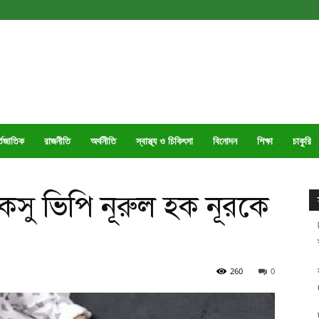
্তজাতিক
রাজনীতি
অর্থনীতি
স্বাস্থ্য ও চিকিৎসা
বিনোদন
শিক্ষা
চাকুরি
সু ভিপি নূরুল হক নূরকে
260
0