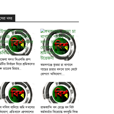
সেরা খবর
জেলা সদর সিএনজি গ্রুপ
িটির নির্বাচন ঘিরে শ্রমিকদের
কমলগঞ্জে কুরমা চা বাগানে
্গে তারেক মিয়ার...
গাছের চারার বদলে ডাল কেটে
রোপণে অভিযোগ:...
ল দলিল বানিয়ে জমি দখলের
রাজকান্দি বন রেঞ্জে বন বিট
িযোগ, প্রতিবাদে প্রাণনাশের
কর্মকর্তার বিরোদ্ধে বনভূমি লিজ