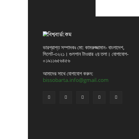
ভারপ্রাপ্ত সম্পাদকঃ মো: কামরুজ্জামান- বাংলাদেশ,
সিলেট-৩২২১। গুলশান টাওয়ার ২য় তলা। যোগাযোগ-
০১৯১১৬৫৬৪৫৬
আমাদের সাথে যোগাযোগ করুন:
bissobarta.info@gmail.com