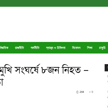
্তজাতিক
রাজনীতি
অর্থনীতি
স্বাস্থ্য ও চিকিৎসা
বিনোদন
শিক্ষা
চাকুরি
মুখি সংঘর্ষে ৮জন নিহত –
া
244
0