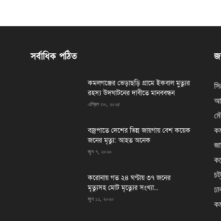
সর্বাধিক পঠিত
জন
কমলগঞ্জের ভেড়াছড়ি গ্রামে ইকবাল মুত্যুর
সি
রহস্য উদঘাটনের দাবীতে মানববন্ধন
আর
এপ্রিল ৩০, ২০২৫
মৌ
কম
বজ্রপাতে দেশের ভিন্ন জায়গায় বেশ কয়েক
জনের মৃত্যু: আহত অনেক
জা
জুন ৭, ২০২০
কর
চট
করোনায় গত ২৪ ঘণ্টায় ৩৭ জনের
মৃত্যুসহ মোট মৃত্যেুর সংখ্যা...
ঢা
জুন ১১, ২০২০
কম