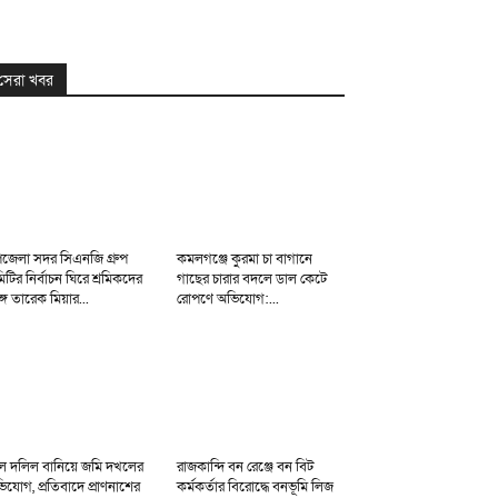
সেরা খবর
জেলা সদর সিএনজি গ্রুপ
কমলগঞ্জে কুরমা চা বাগানে
িটির নির্বাচন ঘিরে শ্রমিকদের
গাছের চারার বদলে ডাল কেটে
্গে তারেক মিয়ার...
রোপণে অভিযোগ:...
ল দলিল বানিয়ে জমি দখলের
রাজকান্দি বন রেঞ্জে বন বিট
িযোগ, প্রতিবাদে প্রাণনাশের
কর্মকর্তার বিরোদ্ধে বনভূমি লিজ