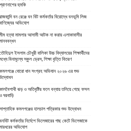
প্রাণনাশের হুমকি
রাজকান্দি বন রেঞ্জে বন বিট কর্মকর্তার বিরোদ্ধে বনভূমি লিজ
বাণিজ্যের অভিযোগ
মীম হত্যা মামলার আসামী আটক না করায় এলাকাবাসীর
মানববন্ধন
তৌহিদুল ইসলাম চৌধুরী বালিকা উচ্চ বিদ্যালয়ের শিক্ষার্থীদের
মধ্যে বিনামূল্যে স্কুল ড্রেস, শিক্ষা বৃত্তি বিতরণ
কমলগঞ্জে বোরো ধান সংগ্রহ অভিযান ২০২৬ এর শুভ
উদ্বোধন
কালবৈশাখী ঝড় ও অতিবৃষ্টির ফলে বন্যায় তলিয়ে গেছে ফসল
ও ঘরবাড়ি
সাপ্তাহিক কমলগঞ্জের হালচাল পত্রিকার শুভ উদ্বোধন
বনবিট কর্মকর্তার নির্দেশে ভিলেজারের গাছ কেটে ভিলেজাকে
মারধরের অভিযোগ