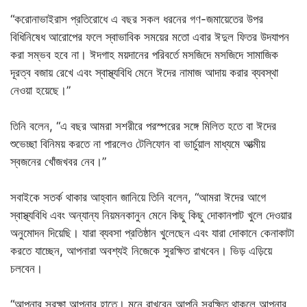
“করোনাভাইরাস প্রতিরোধে এ বছর সকল ধরনের গণ-জমায়েতের উপর
বিধিনিষেধ আরোপের ফলে স্বাভাবিক সময়ের মতো এবার ঈদুল ফিতর উদযাপন
করা সম্ভব হবে না। ঈদগাহ ময়দানের পরিবর্তে মসজিদে মসজিদে সামাজিক
দূরত্ব বজায় রেখে এবং স্বাস্থ্যবিধি মেনে ঈদের নামাজ আদায় করার ব্যবস্থা
নেওয়া হয়েছে।”
তিনি বলেন, “এ বছর আমরা সশরীরে পরস্পরের সঙ্গে মিলিত হতে বা ঈদের
শুভেচ্ছা বিনিময় করতে না পারলেও টেলিফোন বা ভার্চুয়াল মাধ্যমে আত্মীয়
স্বজনের খোঁজখবর নেব।”
সবাইকে সতর্ক থাকার আহ্বান জানিয়ে তিনি বলেন, “আমরা ঈদের আগে
স্বাস্থ্যবিধি এবং অন্যান্য নিয়মনকানুন মেনে কিছু কিছু দোকানপাট খুলে দেওয়ার
অনুমোদন দিয়েছি। যারা ব্যবসা প্রতিষ্ঠান খুলেছেন এবং যারা দোকানে কেনাকাটা
করতে যাচ্ছেন, আপনারা অবশ্যই নিজেকে সুরক্ষিত রাখবেন। ভিড় এড়িয়ে
চলবেন।
“আপনার সুরক্ষা আপনার হাতে। মনে রাখবেন আপনি সুরক্ষিত থাকলে আপনার