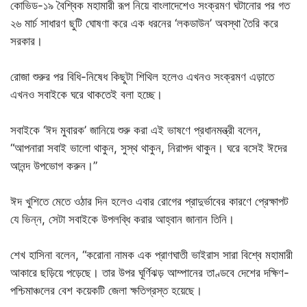
কোভিড-১৯ বৈশ্বিক মহামারী রূপ নিয়ে বাংলাদেশেও সংক্রমণ ঘটানোর পর গত
২৬ মার্চ সাধারণ ছুটি ঘোষণা করে এক ধরনের ‘লকডাউন’ অবস্থা তৈরি করে
সরকার।
রোজা শুরুর পর বিধি-নিষেধ কিছুটা শিথিল হলেও এখনও সংক্রমণ এড়াতে
এখনও সবাইকে ঘরে থাকতেই বলা হচ্ছে।
সবাইকে ‘ঈদ মুবারক’ জানিয়ে শুরু করা এই ভাষণে প্রধানমন্ত্রী বলেন,
“আপনারা সবাই ভালো থাকুন, সুস্থ থাকুন, নিরাপদ থাকুন। ঘরে বসেই ঈদের
আনন্দ উপভোগ করুন।”
ঈদ খুশিতে মেতে ওঠার দিন হলেও এবার রোগের প্রাদুর্ভাবের কারণে প্রেক্ষাপট
যে ভিন্ন, সেটা সবাইকে উপলব্ধি করার আহ্বান জানান তিনি।
শেখ হাসিনা বলেন, “করোনা নামক এক প্রাণঘাতী ভাইরাস সারা বিশ্বে মহামারী
আকারে ছড়িয়ে পড়েছে। তার উপর ঘূর্ণিঝড় আম্পানের তাণ্ডবে দেশের দক্ষিণ-
পশ্চিমাঞ্চলের বেশ কয়েকটি জেলা ক্ষতিগ্রস্ত হয়েছে।