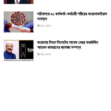
সচিবালয়ে ৯১ কর্মকর্তা-কর্মচারী শরীরের করোনাভাইরাস
সনাক্ত
জুন ১৭, ২০২০
করোনায় নিহত সিলেটের সাবেক মেয়র বদরউদ্দিন
আহমদ কামরানের জানাজা সম্পন্ন
জুন ১৫, ২০২০