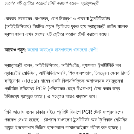
দেশের ৭টি সেন্টারে করোনা টেস্ট করানো হচ্ছে- স্বাস্থ্যমন্ত্রী
রোববার সরকারের রোগতত্ত্ব, রোগ নিয়ন্ত্রণ ও গবেষণা ইন্সটিটিউটের
(আইইডিসিআর) নিয়মিত প্রেস ব্রিফিংয়ে যুক্ত হয়ে স্বাস্থ্যমন্ত্রী জাহিদ মালেক
স্বপন জানন এখন দেশের ৭টি সেন্টারে করোনা টেস্ট করানো হচ্ছে।
আরোও পড়ুন:
করোনা আতঙ্কে হাসপাতালে থাকছেনা রোগী!
স্বাস্থ্যমন্ত্রী বলেন, আইইডিসিআর, আইপিএইচ, ন্যাশনাল ইন্সটিটিউট অব
ল্যাবরেটরি মেডিসিন, আইসিডিডিআরবি, শিশু হাসপাতাল, চিলড্রেন হেলথ রিসার্চ
ফাউন্ডেশন ও Idesh নামের একটি বিজ্ঞানভিত্তিক অলাভজনক স্বাস্থ্যসেবা
প্রতিষ্ঠান ইতিমধ্যে PCR (পলিমারেজ চেইন রিএকশন) টেস্ট করার জন্য
ইতিমধ্যে প্রস্তুত আছে। এ সংখ্যাও আরও বাড়ানো হবে।
তিনি আরোও বলেন ঢাকার বাইরে প্রতিটি বিভাগে PCR টেস্ট সম্প্রসারণের
পদক্ষেপ নেওয়া হয়েছে। চট্টগ্রাম বাংলাদেশ ইন্সটিটিউট অফ ট্রপিকাল মেডিসিন
অ্যান্ড ইনফেকশাস ডিজিস হাসপাতালে করোনাভাইরাস পরীক্ষা শুরু হয়েছে।