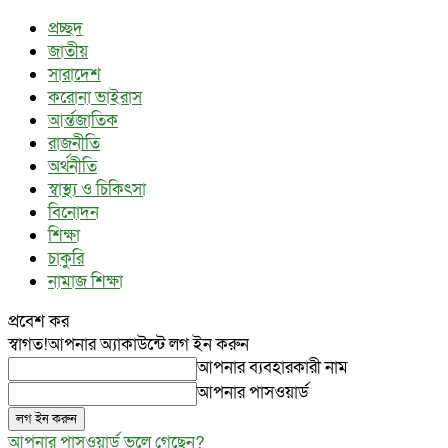
প্রচ্ছদ
জাতীয়
সারাদেশ
করোনা ভাইরাস
আর্ন্তজাতিক
রাজনীতি
অর্থনীতি
স্বাস্থ্য ও চিকিৎসা
বিনোদন
শিক্ষা
চাকুরি
নামাজ শিক্ষা
প্রবেশ কর
স্বাগত!
আপনার অ্যাকাউন্টে লগ ইন করুন
আপনার ব্যবহারকারী নাম
আপনার পাসওয়ার্ড
আপনার পাসওয়ার্ড ভুলে গেছেন?