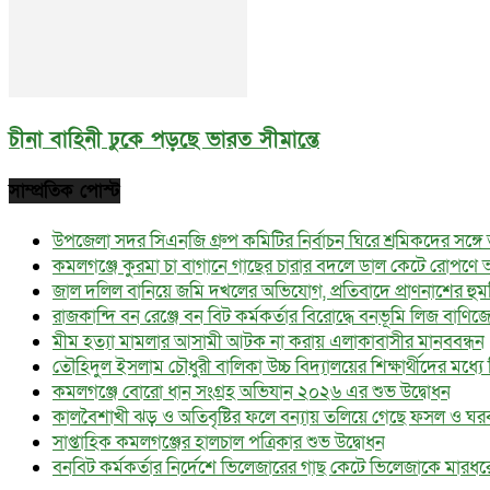
চীনা বাহিনী ঢুকে পড়ছে ভারত সীমান্তে
সাম্প্রতিক পোস্ট
উপজেলা সদর সিএনজি গ্রুপ কমিটির নির্বাচন ঘিরে শ্রমিকদের সঙ্গ
কমলগঞ্জে কুরমা চা বাগানে গাছের চারার বদলে ডাল কেটে রোপণে 
জাল দলিল বানিয়ে জমি দখলের অভিযোগ, প্রতিবাদে প্রাণনাশের হু
রাজকান্দি বন রেঞ্জে বন বিট কর্মকর্তার বিরোদ্ধে বনভূমি লিজ বাণি
মীম হত্যা মামলার আসামী আটক না করায় এলাকাবাসীর মানববন্ধন
তৌহিদুল ইসলাম চৌধুরী বালিকা উচ্চ বিদ্যালয়ের শিক্ষার্থীদের মধ্যে বিনা
কমলগঞ্জে বোরো ধান সংগ্রহ অভিযান ২০২৬ এর শুভ উদ্বোধন
কালবৈশাখী ঝড় ও অতিবৃষ্টির ফলে বন্যায় তলিয়ে গেছে ফসল ও ঘর
সাপ্তাহিক কমলগঞ্জের হালচাল পত্রিকার শুভ উদ্বোধন
বনবিট কর্মকর্তার নির্দেশে ভিলেজারের গাছ কেটে ভিলেজাকে মার