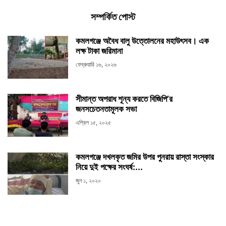
সম্পর্কিত পোস্ট
কমলগঞ্জে অবৈধ বালু উত্তোলনের মহাউৎসব। এক
লক্ষ টাকা জরিমানা
ফেব্রুয়ারি ১৬, ২০২৬
সীমান্ত অপরাধ শূন্য করতে বিজিপি’র
জনসচেতনতামূলক সভা
এপ্রিল ১৫, ২০২৫
কমলগঞ্জে দখলকৃত জমির উপর পুনরায় রাস্তা সংস্কার
নিয়ে দুই পক্ষের সংঘর্ষ:...
জুন ১, ২০২০