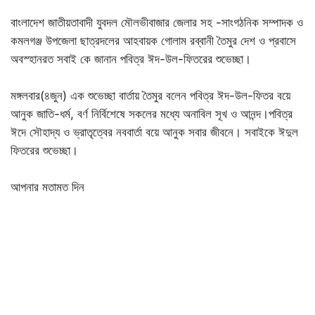
বাংলাদেশ জাতীয়তাবাদী যুবদল মৌলভীবাজার জেলার সহ -সাংগঠনিক সম্পাদক ও
কমলগঞ্জ উপজেলা ছাত্রদলের আহবায়ক গোলাম রব্বানী তৈমুর দেশ ও প্রবাসে
অবস্হানরত সবাই কে জানান পবিত্র ঈদ-উল-ফিতরের শুভেচ্ছা।
মঙ্গলবার(৪জুন) এক শুভেচ্ছা বার্তায় তৈমুর বলেন পবিত্র ঈদ-উল-ফিতর বয়ে
আনুক জাতি-ধর্ম, বর্ণ নির্বিশেষে সকলের মধ্যে অনাবিল সূখ ও আনন্দ।পবিত্র
ঈদে সৌহাদ্য ও ভ্রাতৃত্বের নববার্তা বয়ে আনুক সবার জীবনে। সবাইকে ঈদুল
ফিতরের শুভেচ্ছা।
আপনার মতামত দিন