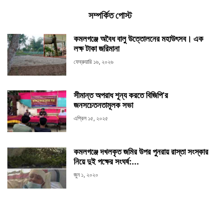
সম্পর্কিত পোস্ট
কমলগঞ্জে অবৈধ বালু উত্তোলনের মহাউৎসব। এক
লক্ষ টাকা জরিমানা
ফেব্রুয়ারি ১৬, ২০২৬
সীমান্ত অপরাধ শূন্য করতে বিজিপি’র
জনসচেতনতামূলক সভা
এপ্রিল ১৫, ২০২৫
কমলগঞ্জে দখলকৃত জমির উপর পুনরায় রাস্তা সংস্কার
নিয়ে দুই পক্ষের সংঘর্ষ:...
জুন ১, ২০২০