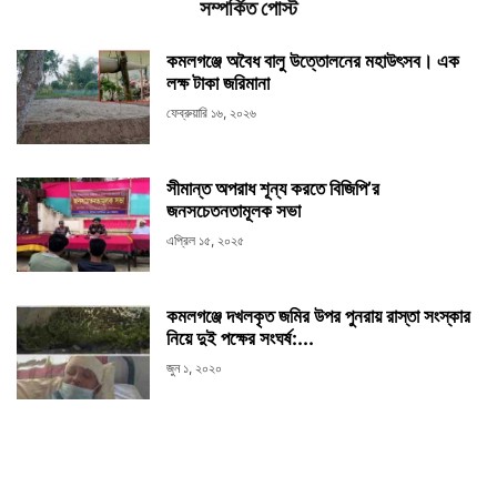
সম্পর্কিত পোস্ট
কমলগঞ্জে অবৈধ বালু উত্তোলনের মহাউৎসব। এক
লক্ষ টাকা জরিমানা
ফেব্রুয়ারি ১৬, ২০২৬
সীমান্ত অপরাধ শূন্য করতে বিজিপি’র
জনসচেতনতামূলক সভা
এপ্রিল ১৫, ২০২৫
কমলগঞ্জে দখলকৃত জমির উপর পুনরায় রাস্তা সংস্কার
নিয়ে দুই পক্ষের সংঘর্ষ:...
জুন ১, ২০২০