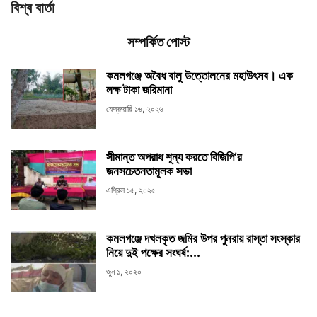
বিশ্ব বার্তা
সম্পর্কিত পোস্ট
কমলগঞ্জে অবৈধ বালু উত্তোলনের মহাউৎসব। এক
লক্ষ টাকা জরিমানা
ফেব্রুয়ারি ১৬, ২০২৬
সীমান্ত অপরাধ শূন্য করতে বিজিপি’র
জনসচেতনতামূলক সভা
এপ্রিল ১৫, ২০২৫
কমলগঞ্জে দখলকৃত জমির উপর পুনরায় রাস্তা সংস্কার
নিয়ে দুই পক্ষের সংঘর্ষ:...
জুন ১, ২০২০