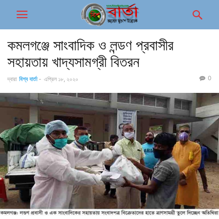
কমলগঞ্জে সাংবাদিক ও লন্ডণ প্রবাসীর
সহায়তায় খাদ্যসামগ্রী বিতরন
0
দ্বারা
বিশ্ব বার্তা
-
এপ্রিল ১৮, ২০২০