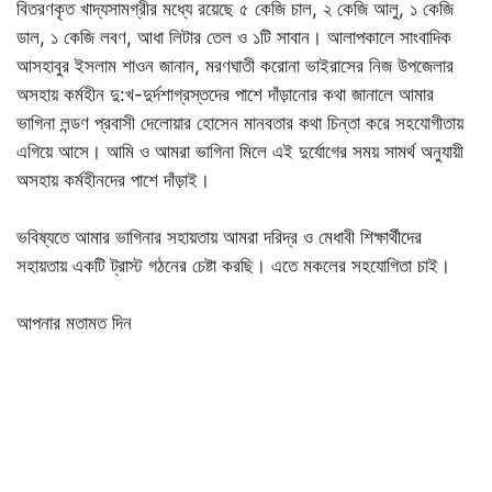
বিতরণকৃত খাদ্যসামগ্রীর মধ্যে রয়েছে ৫ কেজি চাল, ২ কেজি আলু, ১ কেজি
ডাল, ১ কেজি লবণ, আধা লিটার তেল ও ১টি সাবান। আলাপকালে সাংবাদিক
আসহাবুর ইসলাম শাওন জানান, মরণঘাতী করোনা ভাইরাসের নিজ উপজেলার
অসহায় কর্মহীন দু:খ-দুর্দশাগ্রস্তদের পাশে দাঁড়ানোর কথা জানালে আমার
ভাগিনা লন্ডণ প্রবাসী দেলোয়ার হোসেন মানবতার কথা চিন্তা করে সহযোগীতায়
এগিয়ে আসে। আমি ও আমরা ভাগিনা মিলে এই দুর্যোগের সময় সামর্থ অনুযায়ী
অসহায় কর্মহীনদের পাশে দাঁড়াই।
ভবিষ্যতে আমার ভাগিনার সহায়তায় আমরা দরিদ্র ও মেধাবী শিক্ষার্থীদের
সহায়তায় একটি ট্রাস্ট গঠনের চেষ্টা করছি। এতে মকলের সহযোগিতা চাই।
আপনার মতামত দিন