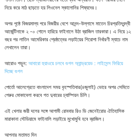
নিয়ে করে মাঠ ছাড়তে হয় লিওনেল স্কালোনির শিষ্যদের।
অপর পৃষ্ঠে বিজয়মাল্য পরে বিজয়ীর বেশে আনন্দ-উল্লাসে মাতেন চিরপ্রতিদ্বন্দ্বী
আর্জেন্টিনাকে ২ -০ গোলে হারিয়ে ফাইনালে উঠা ব্রাজিল তারকারা। এ নিয়ে ১২
বছর পর লাতিন আমেরিকার শ্রেষ্ঠত্বের লড়াইয়ের শিরোপা নির্ধারণী ম্যাচে নাম
লেখালেন তারা।
আরোও পড়ুন:
আবারো হুয়াওয়ে চলবে গুগল অ্যান্ড্রয়েড : লাইসেন্স ফিরিয়ে
দিচ্ছে গুগল
পোর্তো আলেগ্রেতে বাংলাদেশ সময় বৃহস্পতিবার(৪জুলাই) ভোরে অপর সেমিতে
পেরুর মোকাবেলা করবে গত দুবারের চ্যাম্পিয়ন চিলি।
এই খেলার জয়ী দলের সঙ্গে আগামী রোববার রিও ডি জেনেইরোর ঐতিহাসিক
মারাকানা স্টেডিয়ামে ফাইনালি লড়াইয়ে মুখোমুখি হবে ব্রাজিল।
আপনার মতামত দিন