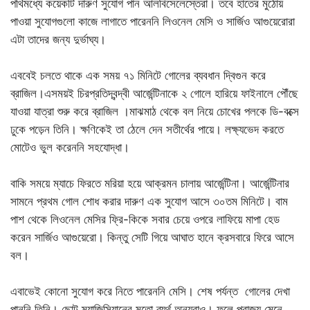
পথিমধ্যে কয়েকটি দারুণ সুযোগ পান আলবিসেলেস্তেরা। তবে হাতের মুঠোয়
পাওয়া সুযোগগুলো কাজে লাগাতে পারেননি লিওনেল মেসি ও সার্জিও আগুয়েরোরা
এটা তাদের জন্য দুর্ভাঘ্য।
এববেই চলতে থাকে এক সময় ৭১ মিনিটে গোলের ব্যবধান দ্বিগুন করে
ব্রাজিল।এসময়ই চিরপ্রতিদ্বন্দ্বী আর্জেন্টিনাকে ২ গোলে হারিয়ে ফাইনালে পৌঁছে
যাওয়া যাত্রা শুরু করে ব্রাজিল ।মাঝমাঠ থেকে বল নিয়ে চোখের পলকে ডি-বক্সে
ঢুকে পড়েন তিনি। ক্ষণিকেই তা ঠেলে দেন সতীর্থের পায়ে। লক্ষ্যভেদ করতে
মোটেও ভুল করেননি সহযোদ্ধা।
বাকি সময়ে ম্যাচে ফিরতে মরিয়া হয়ে আক্রমন চালায় আর্জেন্টিনা। আর্জেন্টিনার
সামনে প্রথম গোল শোধ করার দারুণ এক সুযোগ আসে ৩০তম মিনিটে। বাম
পাশ থেকে লিওনেল মেসির ফ্রি-কিকে সবার চেয়ে ওপরে লাফিয়ে মাপা হেড
করেন সার্জিও আগুয়েরো। কিন্তু সেটি গিয়ে আঘাত হানে ক্রসবারে ফিরে আসে
বল।
এবাভেই কোনো সুযোগ করে নিতে পারেননি মেসি। শেষ পর্যন্ত গোলের দেখা
পাননি তিনি। ছোট ম্যাজিসিয়ানের মতো ব্যর্থ অন্যরাও। ফলে পরাজয় মেনে